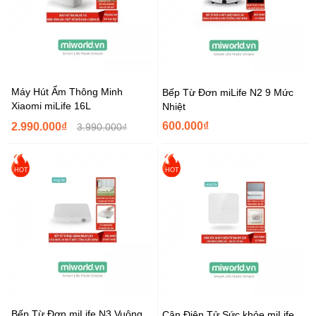
Máy Hút Ẩm Thông Minh
Bếp Từ Đơn miLife N2 9 Mức
Xiaomi miLife 16L
Nhiệt
600.000₫
2.990.000₫
3.990.000₫
HOT
HOT
Bếp Từ Đơn miLife N3 Vuông
Cân Điện Tử Sức khỏe miLife