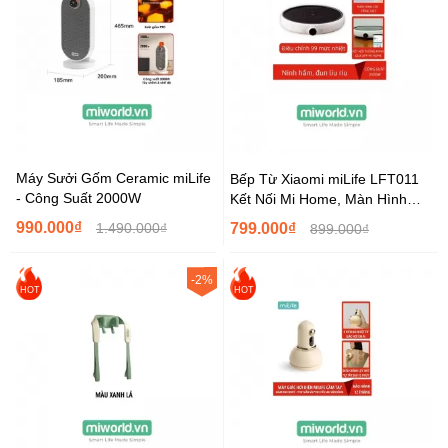
Máy Sưởi Gốm Ceramic miLife
Bếp Từ Xiaomi miLife LFT011
- Công Suất 2000W
Kết Nối Mi Home, Màn Hình
Hiển Thị Tiếng...
990.000₫
1.490.000₫
799.000₫
899.000₫
-2%
HOT
HOT