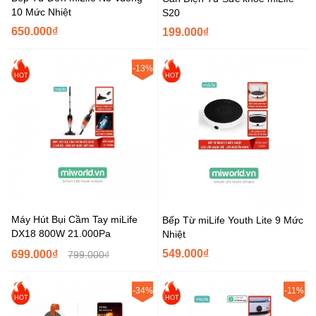
10 Mức Nhiệt
S20
650.000₫
199.000₫
-13%
HOT
HOT
Máy Hút Bụi Cầm Tay miLife
Bếp Từ miLife Youth Lite 9 Mức
DX18 800W 21.000Pa
Nhiệt
549.000₫
699.000₫
799.000₫
-34%
-11%
HOT
HOT