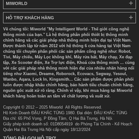
MIWORLD
HỖ TRỢ KHÁCH HÀNG
Về chúng tôi: Miworld "My Intelligent World - Thế giới công nghệ
thông minh của bạn." Là hệ thống phân phối thiết bị thông minh
chính hãng và các giải pháp nhà thông minh hiện đại tại Việt Nam.
Được thành lập từ năm 2012 với hệ thống 6 cửa hàng tại Việt Nam
chúng tôi chuyên phân phối các sản phẩm công nghệ như: Robot,
Tivi, Máy chiếu, Máy Lọc không khí, Máy rửa bát, Máy chạy, Xe đạp
tập, Xe Scooter điện, Xe Trợ lực điện, Khoá cửa thông minh ... cùng
với các giải pháp nhà thông minh hiện đại của nhiều nhãn hàng nổi
tiếng như Xiaomi, Dreame, Roborock, Ecovacs, Segway, Yesoul,
Wanbo, Aqara, Lock In, Kingsmith... Các sản phẩm được phân phối
luôn được nhập khẩu chính hãng, bảo hành tiêu chuẩn chính hãng,
nguồn gốc xuất xứ rõ ràng. Chính vì vậy, khi mua hàng tại Miworld
khách hàng hoàn toàn an tâm về chất lượng và xuất xứ.
Copyright © 2012 – 2025 Miworld All Rights Reserved.
Hộ Kinh Doanh ĐẬU KHẮC TÙNG 1980. Đại diện: ĐẬU KHẮC TÙNG
Địa chỉ: 65 Phố Vọng, P Đồng Tâm, Q Hai Bà Trưng, Hà Nội.
Giấy phép kinh doanh số: 01D8054919 do Phòng Tài Chính - Kế Hoạch
Quận Hai Bà Trưng Hà Nội cấp ngày 18/12/2024
TỔNG ĐÀI GỌI HỖ TRỢ