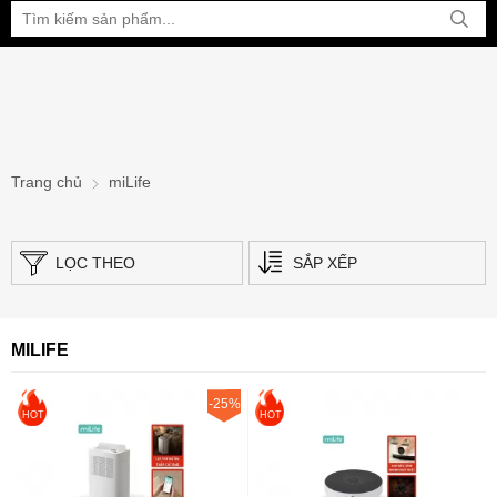
Bạn đang xem tại:
Trang chủ
miLife
LỌC THEO
SẮP XẾP
MILIFE
-25%
HOT
HOT