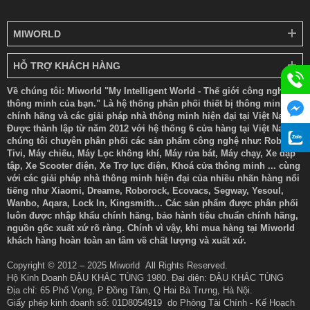
MIWORLD
HỖ TRỢ KHÁCH HÀNG
Về chúng tôi: Miworld "My Intelligent World - Thế giới công nghệ
thông minh của bạn." Là hệ thống phân phối thiết bị thông minh
chính hãng và các giải pháp nhà thông minh hiện đại tại Việt Nam.
Được thành lập từ năm 2012 với hệ thống 6 cửa hàng tại Việt Nam
chúng tôi chuyên phân phối các sản phẩm công nghệ như: Robot,
Tivi, Máy chiếu, Máy Lọc không khí, Máy rửa bát, Máy chạy, Xe đạp
tập, Xe Scooter điện, Xe Trợ lực điện, Khoá cửa thông minh ... cùng
với các giải pháp nhà thông minh hiện đại của nhiều nhãn hàng nổi
tiếng như Xiaomi, Dreame, Roborock, Ecovacs, Segway, Yesoul,
Wanbo, Aqara, Lock In, Kingsmith... Các sản phẩm được phân phối
luôn được nhập khẩu chính hãng, bảo hành tiêu chuẩn chính hãng,
nguồn gốc xuất xứ rõ ràng. Chính vì vậy, khi mua hàng tại Miworld
khách hàng hoàn toàn an tâm về chất lượng và xuất xứ.
Copyright © 2012 – 2025 Miworld All Rights Reserved.
Hộ Kinh Doanh ĐẬU KHẮC TÙNG 1980. Đại diện: ĐẬU KHẮC TÙNG
Địa chỉ: 65 Phố Vọng, P Đồng Tâm, Q Hai Bà Trưng, Hà Nội.
Giấy phép kinh doanh số: 01D8054919 do Phòng Tài Chính - Kế Hoạch