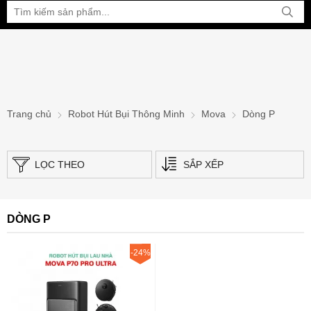
Bạn đang xem tại:
Trang chủ
Robot Hút Bụi Thông Minh
Mova
Dòng P
LỌC THEO
SẮP XẾP
DÒNG P
-24%