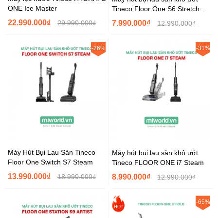
ONE Ice Master
Tineco Floor One S6 Stretch
Steam
22.990.000₫
29.990.000₫
7.990.000₫
12.990.000₫
-26%
-31%
Máy Hút Bụi Lau Sàn Tineco
Máy hút bụi lau sàn khô ướt
Floor One Switch S7 Steam
Tineco FLOOR ONE i7 Steam
13.990.000₫
18.990.000₫
8.990.000₫
12.990.000₫
-65%
HOT