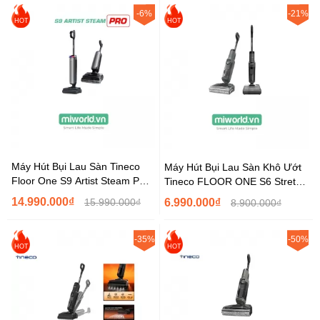
-6%
-21%
HOT
HOT
Máy Hút Bụi Lau Sàn Tineco
Máy Hút Bụi Lau Sàn Khô Ướt
Floor One S9 Artist Steam PRO
Tineco FLOOR ONE S6 Stretch
Hàng Chính...
Extreme
14.990.000₫
15.990.000₫
6.990.000₫
8.900.000₫
-35%
-50%
HOT
HOT