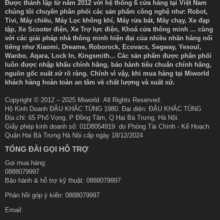
Được thành lập từ năm 2012 với hệ thống 6 cửa hàng tại Việt Nam
chúng tôi chuyên phân phối các sản phẩm công nghệ như: Robot,
Tivi, Máy chiếu, Máy Lọc không khí, Máy rửa bát, Máy chạy, Xe đạp
tập, Xe Scooter điện, Xe Trợ lực điện, Khoá cửa thông minh ... cùng
với các giải pháp nhà thông minh hiện đại của nhiều nhãn hàng nổi
tiếng như Xiaomi, Dreame, Roborock, Ecovacs, Segway, Yesoul,
Wanbo, Aqara, Lock In, Kingsmith... Các sản phẩm được phân phối
luôn được nhập khẩu chính hãng, bảo hành tiêu chuẩn chính hãng,
nguồn gốc xuất xứ rõ ràng. Chính vì vậy, khi mua hàng tại Miworld
khách hàng hoàn toàn an tâm về chất lượng và xuất xứ.
Copyright © 2012 – 2025 Miworld All Rights Reserved.
Hộ Kinh Doanh ĐẬU KHẮC TÙNG 1980. Đại diện: ĐẬU KHẮC TÙNG
Địa chỉ: 65 Phố Vọng, P Đồng Tâm, Q Hai Bà Trưng, Hà Nội.
Giấy phép kinh doanh số: 01D8054919 do Phòng Tài Chính - Kế Hoạch
Quận Hai Bà Trưng Hà Nội cấp ngày 18/12/2024
TỔNG ĐÀI GỌI HỖ TRỢ
Gọi mua hàng:
0888079997
Bảo hành & hỗ trợ kỹ thuật: 0888079997
Phản hồi góp ý kiến:
0888079997
Email: