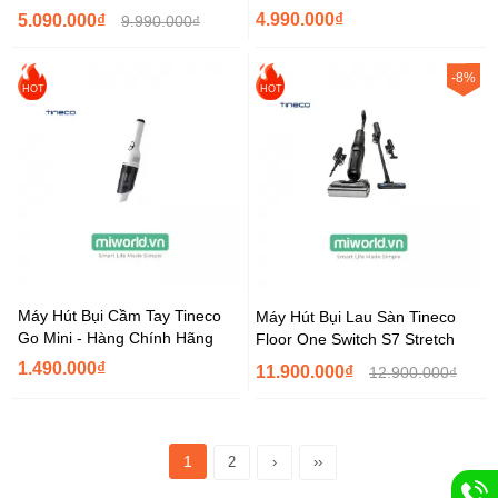
4.990.000₫
5.090.000₫
9.990.000₫
-8%
HOT
HOT
Máy Hút Bụi Cầm Tay Tineco
Máy Hút Bụi Lau Sàn Tineco
Go Mini - Hàng Chính Hãng
Floor One Switch S7 Stretch
1.490.000₫
11.900.000₫
12.900.000₫
1
2
›
››