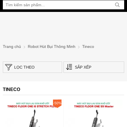
Bạn đang xem tại:
Trang chủ
Robot Hút Bụi Thông Minh
Tineco
LỌC THEO
SẮP XẾP
TINECO
-50%