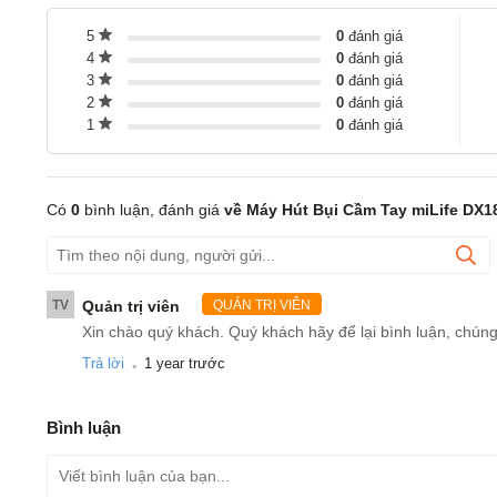
5
0
đánh giá
4
0
đánh giá
3
0
đánh giá
2
0
đánh giá
1
0
đánh giá
Có
0
bình luận, đánh giá
về Máy Hút Bụi Cầm Tay miLife DX1
TV
Quản trị viên
QUẢN TRỊ VIÊN
Xin chào quý khách. Quý khách hãy để lại bình luận, chúng
.
Trả lời
1 year trước
Bình luận