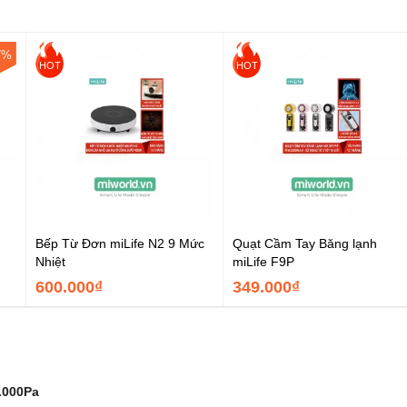
7%
HOT
HOT
Bếp Từ Đơn miLife N2 9 Mức
Quạt Cầm Tay Băng lạnh
Nhiệt
miLife F9P
600.000₫
349.000₫
.000Pa