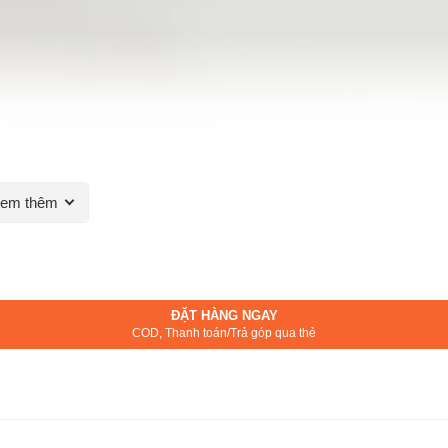
em thêm
ĐẶT HÀNG NGAY
COD, Thanh toán/Trả góp qua thẻ