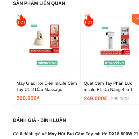
SẢN PHẨM LIÊN QUAN
-1
HOT
HOT
Máy Giác Hơi Điện miLife Cầm
Quạt Cầm Tay Phản Lực
Tay C1 8 Đầu Massage
miLife F1 Đa Năng 4 in 1
520.000₫
249.000₫
299.000₫
ĐÁNH GIÁ - BÌNH LUẬN
Có
0
đánh giá
về Máy Hút Bụi Cầm Tay miLife DX18 800W 21