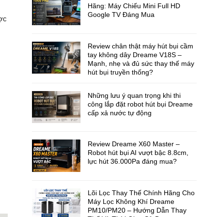
Hãng: Máy Chiếu Mini Full HD
Google TV Đáng Mua
ược
Review chân thật máy hút bụi cầm
tay không dây Dreame V18S –
Mạnh, nhẹ và đủ sức thay thế máy
hút bụi truyền thống?
Những lưu ý quan trọng khi thi
công lắp đặt robot hút bụi Dreame
cấp xả nước tự động
Review Dreame X60 Master –
Robot hút bụi AI vượt bậc 8.8cm,
lực hút 36.000Pa đáng mua?
Lõi Lọc Thay Thế Chính Hãng Cho
Máy Lọc Không Khí Dreame
PM10/PM20 – Hướng Dẫn Thay