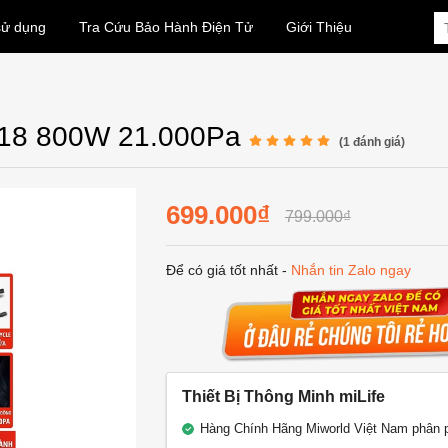
sử dụng
Tra Cứu Bảo Hành Điện Tử
Giới Thiệu
DX18 800W 21.000Pa
(
1
đánh giá)
699.000₫
799.000₫
Để có giá tốt nhất -
Nhắn tin Zalo ngay
Thiết Bị Thông Minh miLife
Hàng Chính Hãng Miworld Việt Nam phân 