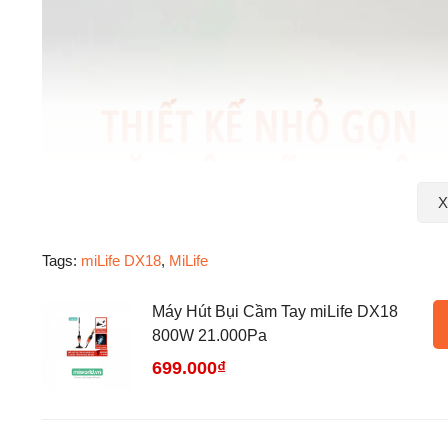
X
Tags:
miLife DX18
,
MiLife
Máy Hút Bụi Cầm Tay miLife DX18
800W 21.000Pa
699.000₫