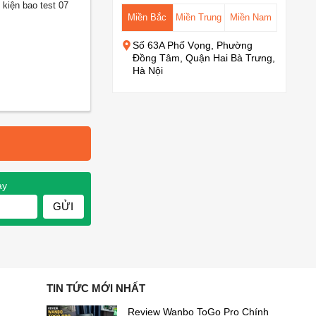
 kiện bao test 07
Miền Bắc
Miền Trung
Miền Nam
Số 63A Phố Vọng, Phường
Đồng Tâm, Quận Hai Bà Trưng,
Hà Nội
ay
GỬI
TIN TỨC MỚI NHẤT
Review Wanbo ToGo Pro Chính