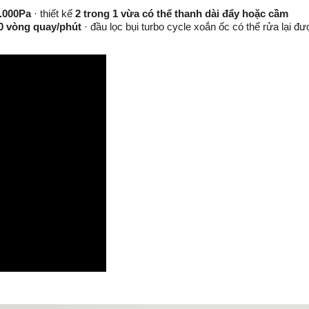
.000Pa
· thiết kế
2 trong 1 vừa có thể thanh dài đẩy hoặc cầm
0 vòng quay/phút
· đầu lọc bụi turbo cycle xoắn ốc có thể rửa lại đ