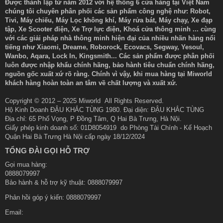
Được thành lập từ năm 2012 với hệ thống 6 cửa hàng tại Việt Nam
chúng tôi chuyên phân phối các sản phẩm công nghệ như: Robot,
Tivi, Máy chiếu, Máy Lọc không khí, Máy rửa bát, Máy chạy, Xe đạp
tập, Xe Scooter điện, Xe Trợ lực điện, Khoá cửa thông minh ... cùng
với các giải pháp nhà thông minh hiện đại của nhiều nhãn hàng nổi
tiếng như Xiaomi, Dreame, Roborock, Ecovacs, Segway, Yesoul,
Wanbo, Aqara, Lock In, Kingsmith... Các sản phẩm được phân phối
luôn được nhập khẩu chính hãng, bảo hành tiêu chuẩn chính hãng,
nguồn gốc xuất xứ rõ ràng. Chính vì vậy, khi mua hàng tại Miworld
khách hàng hoàn toàn an tâm về chất lượng và xuất xứ.
Copyright © 2012 – 2025 Miworld All Rights Reserved.
Hộ Kinh Doanh ĐẬU KHẮC TÙNG 1980. Đại diện: ĐẬU KHẮC TÙNG
Địa chỉ: 65 Phố Vọng, P Đồng Tâm, Q Hai Bà Trưng, Hà Nội.
Giấy phép kinh doanh số: 01D8054919 do Phòng Tài Chính - Kế Hoạch
Quận Hai Bà Trưng Hà Nội cấp ngày 18/12/2024
TỔNG ĐÀI GỌI HỖ TRỢ
Gọi mua hàng:
0888079997
Bảo hành & hỗ trợ kỹ thuật: 0888079997
Phản hồi góp ý kiến:
0888079997
Email: