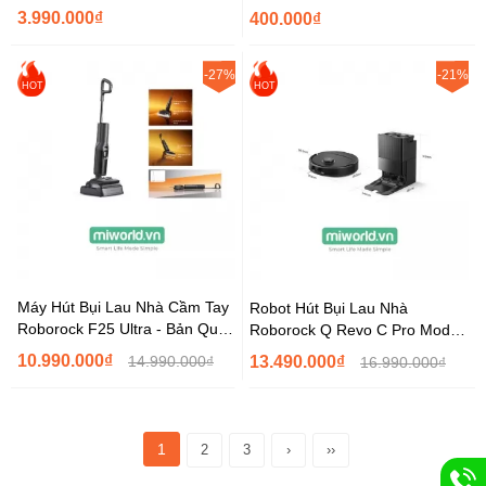
Hiện Bụi Bằng Đèn Xanh
1L
3.990.000₫
400.000₫
-27%
-21%
HOT
HOT
Máy Hút Bụi Lau Nhà Cầm Tay
Robot Hút Bụi Lau Nhà
Roborock F25 Ultra - Bản Quốc
Roborock Q Revo C Pro Model
Tế
2025 – Bản Quốc...
10.990.000₫
14.990.000₫
13.490.000₫
16.990.000₫
1
2
3
›
››