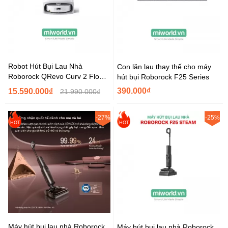
Robot Hút Bụi Lau Nhà
Con lăn lau thay thế cho máy
Roborock QRevo Curv 2 Flow –
hút bụi Roborock F25 Series
Bản Quốc Tế
390.000₫
15.590.000₫
21.990.000₫
-27%
-25%
HOT
HOT
Máy hút bụi lau nhà Roborock
Máy hút bụi lau nhà Roborock