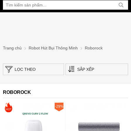
Bạn đang xem tại:
Trang chủ
Robot Hút Bụi Thông Minh
Roborock
LỌC THEO
SẮP XẾP
ROBOROCK
-29%
HOT