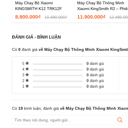
Máy Chạy Bộ Xiaomi
Máy Chạy Bộ Thông Minh
KINGSMITH K12 TRK12F
Xiaomi KingSmith R2 – Phi
Bản Tốc Độ 12Km
8.900.000₫
11.900.000₫
10.490.000₫
12.490.00
ĐÁNH GIÁ - BÌNH LUẬN
Có
0
đánh giá
về Máy Chạy Bộ Thông Minh Xiaomi KingSmit
5
0
đánh giá
4
0
đánh giá
3
0
đánh giá
2
0
đánh giá
1
0
đánh giá
Có
19
bình luận, đánh giá
về Máy Chạy Bộ Thông Minh Xiaom