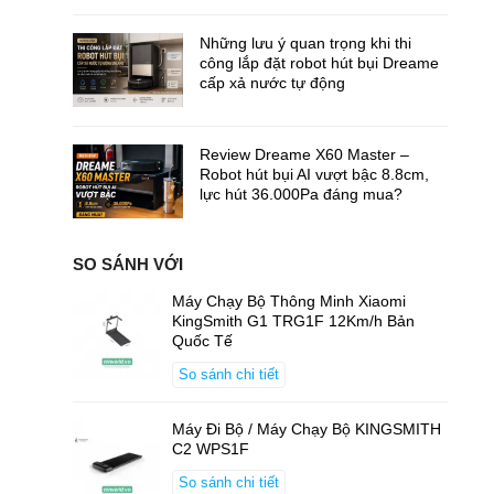
Những lưu ý quan trọng khi thi
công lắp đặt robot hút bụi Dreame
cấp xả nước tự động
Review Dreame X60 Master –
Robot hút bụi AI vượt bậc 8.8cm,
lực hút 36.000Pa đáng mua?
SO SÁNH VỚI
Máy Chạy Bộ Thông Minh Xiaomi
KingSmith G1 TRG1F 12Km/h Bản
Quốc Tế
So sánh chi tiết
Máy Đi Bộ / Máy Chạy Bộ KINGSMITH
C2 WPS1F
So sánh chi tiết