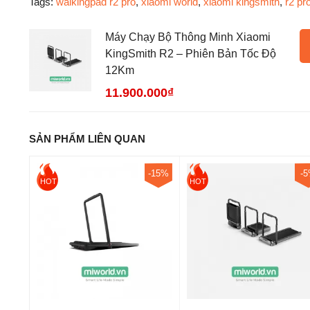
Tags:
walkingpad r2 pro
,
xiaomi world
,
xiaomi kingsmith
,
r2 pr
Máy Chạy Bộ Thông Minh Xiaomi
KingSmith R2 – Phiên Bản Tốc Độ
12Km
11.900.000₫
SẢN PHẨM LIÊN QUAN
-15%
-
HOT
HOT