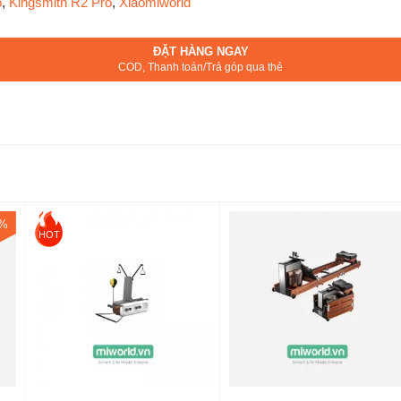
o
,
Kingsmith R2 Pro
,
Xiaomiworld
ĐẶT HÀNG NGAY
COD, Thanh toán/Trả góp qua thẻ
5%
HOT