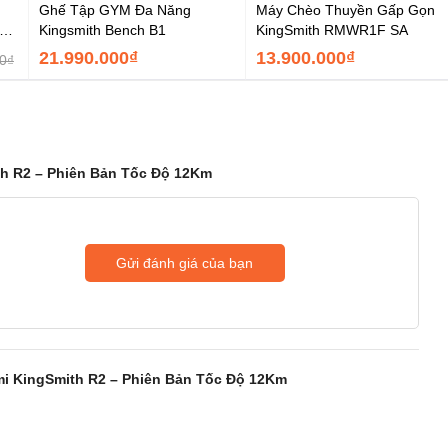
Ghế Tập GYM Đa Năng
Máy Chèo Thuyền Gấp Gọn
ên
Kingsmith Bench B1
KingSmith RMWR1F SA
21.990.000₫
13.900.000₫
0₫
h R2 – Phiên Bản Tốc Độ 12Km
Gửi đánh giá của bạn
i KingSmith R2 – Phiên Bản Tốc Độ 12Km