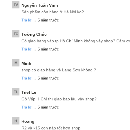
TV
Nguyễn Tuấn Vinh
Sản phẩm còn hàng ở Hà Nội ko?
.
Trả lời
5 năm trước
TC
Tường Chúc
Có giao hàng vào tp Hồ Chí Minh không vậy shop? Cảm ơ
.
Trả lời
5 năm trước
M
Minh
shop có giao hàng về Lạng Sơn không ?
.
Trả lời
5 năm trước
TL
Triet Le
Gò Vấp, HCM thì giao bao lâu vậy shop?
.
Trả lời
5 năm trước
H
Hoang
R2 và k15 con nào tốt hơn shop