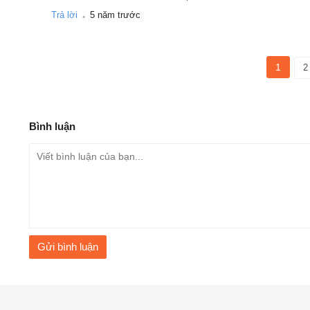
.
Trả lời
5 năm trước
1
2
Bình luận
KingSmith R2
dễ dàng cất gọn nhờ 
Tăng cường tập thể dục và rèn luyện sức khỏe ngay tại nhà 
nhỏ gọn
với thiết kế độc đáo có thể gấp đôi, giúp giảm kích
bánh xe đi kèm để di chuyển giúp bạn dễ dàng cất gọn dưới bấ
dựng thẳng đứng lên.
Đây thật sự là một ưu điểm lớn của
KingSmith R2
, rất phù 
đình bạn có diện tích rộng một chút thì nên tham khảo thêm 
Gửi bình luận
chắc chắn hơn, màn hình hiển thị nhiều thông số hơn, cùng 
Pro, Amazfit AirRun.