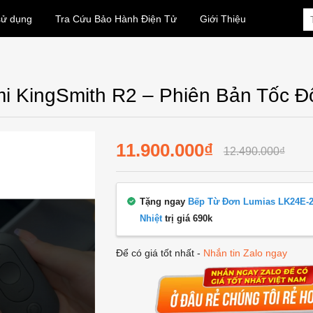
sử dụng
Tra Cứu Bảo Hành Điện Tử
Giới Thiệu
i KingSmith R2 – Phiên Bản Tốc 
11.900.000₫
12.490.000₫
Tặng ngay
Bếp Từ Đơn Lumias LK24E-2
Nhiệt
trị giá 690k
Để có giá tốt nhất -
Nhắn tin Zalo ngay