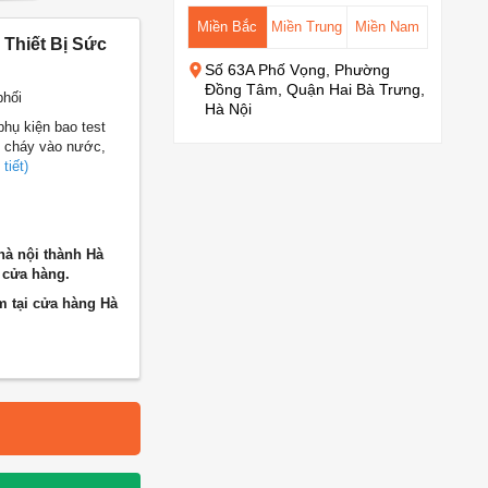
Miền Bắc
Miền Trung
Miền Nam
 Thiết Bị Sức
Số 63A Phố Vọng, Phường
Đồng Tâm, Quận Hai Bà Trưng,
phối
Hà Nội
hụ kiện bao test
p cháy vào nước,
tiết)
hà nội thành Hà
 cửa hàng.
m tại cửa hàng Hà