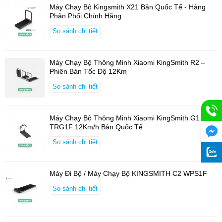
Máy chèo thuyền WR1F kết nối Bluetooth
Máy Chạy Bộ Kingsmith X21 Bản Quốc Tế - Hàng
thông minh
Phân Phối Chính Hãng
Nhờ khả năng kết nối Bluetooth, người dùng có thể đồng bộ hóa
So sánh chi tiết
máy chèo thuyền gấp gọn KingSmith WR1F với ứng dụng
KS Fit
.
Từ đó, có thể theo dõi các phiên tập và tận hưởng các khóa học
được cá nhân hóa một cách thoải mái trên điện thoại di động
Máy Chạy Bộ Thông Minh Xiaomi KingSmith R2 –
hoặc máy tính bảng. Đây là một lựa chọn hoàn hảo để luyện tập
Phiên Bản Tốc Độ 12Km
thể thao thoải mái tại nhà.
So sánh chi tiết
Máy Chạy Bộ Thông Minh Xiaomi KingSmith G1
TRG1F 12Km/h Bản Quốc Tế
So sánh chi tiết
Máy Đi Bộ / Máy Chạy Bộ KINGSMITH C2 WPS1F
So sánh chi tiết