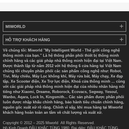
MIWORLD
HỖ TRỢ KHÁCH HÀNG
Về chúng tôi: Miworld "My Intelligent World - Thế giới công nghệ
thông minh của bạn." Là hệ thống phân phối thiết bị thông minh
chính hãng và các giải pháp nhà thông minh hiện đại tại Việt Nam.
Được thành lập từ năm 2012 với hệ thống 6 cửa hàng tại Việt Nam
chúng tôi chuyên phân phối các sản phẩm công nghệ như: Robot,
Tivi, Máy chiếu, Máy Lọc không khí, Máy rửa bát, Máy chạy, Xe đạp
tập, Xe Scooter điện, Xe Trợ lực điện, Khoá cửa thông minh ... cùng
với các giải pháp nhà thông minh hiện đại của nhiều nhãn hàng nổi
tiếng như Xiaomi, Dreame, Roborock, Ecovacs, Segway, Yesoul,
Wanbo, Aqara, Lock In, Kingsmith... Các sản phẩm được phân phối
luôn được nhập khẩu chính hãng, bảo hành tiêu chuẩn chính hãng,
nguồn gốc xuất xứ rõ ràng. Chính vì vậy, khi mua hàng tại Miworld
khách hàng hoàn toàn an tâm về chất lượng và xuất xứ.
Copyright © 2012 – 2025 Miworld All Rights Reserved.
Hộ Kinh Doanh ĐẬU KHẮC TÙNG 1980. Đại diện: ĐẬU KHẮC TÙNG