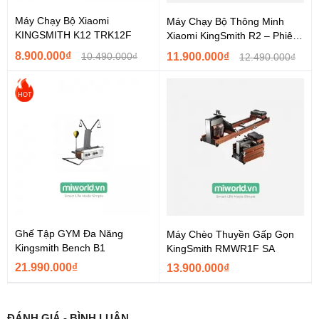
Máy Chạy Bộ Xiaomi
Máy Chạy Bộ Thông Minh
KINGSMITH K12 TRK12F
Xiaomi KingSmith R2 – Phiên
Bản Tốc Độ 12Km
8.900.000₫
10.490.000₫
11.900.000₫
12.490.000₫
HOT
Ghế Tập GYM Đa Năng
Máy Chèo Thuyền Gấp Gọn
Kingsmith Bench B1
KingSmith RMWR1F SA
21.990.000₫
13.900.000₫
ĐÁNH GIÁ - BÌNH LUẬN