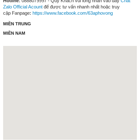
Hotline:
0888079997 - Quý Khách vui lòng nhấn vào đây
Chat
Zalo Official Acount
để được tư vấn nhanh nhất hoặc truy
cập Fanpage
:
https://www.facebook.com/63aphovong
MIỀN TRUNG
MIỀN NAM