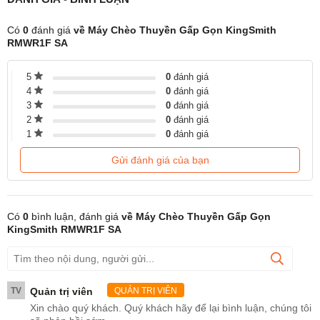
Có
0
đánh giá
về Máy Chèo Thuyền Gấp Gọn KingSmith
RMWR1F SA
Máy chèo thuyền KingSmith WR1F được
thiết kế chi tiết, cao cấp
5
0
đánh giá
Máy chèo thuyền WR1F có thiết kế công thái học 3D được tham
4
0
đánh giá
khảo từ các thiết kế chèo thuyền chuyên nghiệp phù hợp với vị trí
3
0
đánh giá
coccyx, mang đến sự thoải mái và ổn định. Kèm với đó là thanh
2
0
đánh giá
ray kiểu F độc đáo cho quá trình vận hành mượt mà và êm ái
1
0
đánh giá
hơn, khác hoàn toàn so với các thanh ray kiểu chữ U trên thị
trường hiện nay.
Gửi đánh giá của bạn
Có
0
bình luận, đánh giá
về Máy Chèo Thuyền Gấp Gọn
KingSmith RMWR1F SA
TV
Quản trị viên
QUẢN TRỊ VIÊN
Xin chào quý khách. Quý khách hãy để lại bình luận, chúng tôi