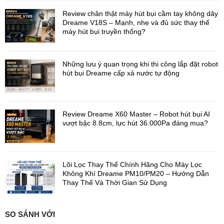
Review chân thật máy hút bụi cầm tay không dây
Hoạt động nhờ sức mạnh của nước
Dreame V18S – Mạnh, nhẹ và đủ sức thay thế
máy hút bụi truyền thống?
Rowing machine KingSmith WR1F hoạt động nhờ khả năng
chống nước, nó được trang bị một ngăn chứa nước cung cấp
một hệ thống lực cản cải tiến, tự nhiên và trơn tru, đồng thời bao
gồm các cánh quạt mô phỏng lực cản của nước. Để tăng thêm
Những lưu ý quan trọng khi thi công lắp đặt robot
sự thoải mái, nó ngăn rò rỉ nước, đảm bảo áp suất bình không
hút bụi Dreame cấp xả nước tự động
quá cao trong quá trình luyện tập.
Review Dreame X60 Master – Robot hút bụi AI
vượt bậc 8.8cm, lực hút 36.000Pa đáng mua?
Lõi Lọc Thay Thế Chính Hãng Cho Máy Lọc
Không Khí Dreame PM10/PM20 – Hướng Dẫn
Thay Thế Và Thời Gian Sử Dụng
SO SÁNH VỚI