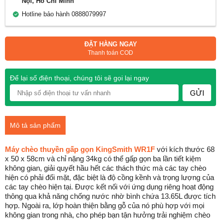
Nội, Hồ Chí Minh
Hotline bảo hành 0888079997
ĐẶT HÀNG NGAY
Thanh toán COD
Để lại số điện thoại, chúng tôi sẽ gọi lại ngay
GỬI
Mô tả sản phẩm
Máy chèo thuyền gấp gọn KingSmith WR1F
với kích thước 68
x 50 x 58cm và chỉ nặng 34kg có thể gấp gọn ba lần tiết kiệm
không gian, giải quyết hầu hết các thách thức mà các tay chèo
hiện có phải đối mặt, đặc biệt là độ cồng kềnh và trọng lượng của
các tay chèo hiện tại. Được kết nối với ứng dụng riêng hoạt động
thông qua khả năng chống nước nhờ bình chứa 13.65L được tích
hợp. Ngoài ra, lớp hoàn thiện bằng gỗ của nó phù hợp với mọi
không gian trong nhà, cho phép bạn tận hưởng trải nghiệm chèo