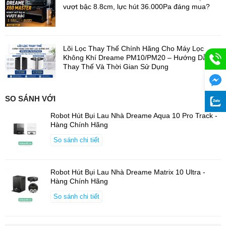
vượt bậc 8.8cm, lực hút 36.000Pa đáng mua?
Lõi Lọc Thay Thế Chính Hãng Cho Máy Lọc
Không Khí Dreame PM10/PM20 – Hướng Dẫn
Thay Thế Và Thời Gian Sử Dụng
SO SÁNH VỚI
Robot Hút Bụi Lau Nhà Dreame Aqua 10 Pro Track -
Hàng Chính Hãng
So sánh chi tiết
Robot Hút Bụi Lau Nhà Dreame Matrix 10 Ultra -
Hàng Chính Hãng
HyperStream™ – Chổi chống rối kép thông
minh
So sánh chi tiết
Hệ thống
chổi kép HyperStream™
hoạt động đồng thời, tối ưu
hóa việc hút bụi trên
sàn gỗ, gạch và thảm
.