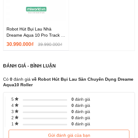
Robot Hút Bụi Lau Nhà
Dreame Aqua 10 Pro Track -
Hàng Chính Hãng
30.990.000₫
39.990.000₫
AquaRoll™ – Công nghệ lau sàn tự làm sạch
liên tục
ĐÁNH GIÁ - BÌNH LUẬN
Khác với robot thông thường, Dreame Aqua10 Roller trang bị
công nghệ lau sàn AquaRoll™
độc quyền.
Giẻ lau được làm ẩm và tự làm sạch
ngay trong quá trình hoạt
Có
0
đánh giá
về Robot Hút Bụi Lau Sàn Chuyên Dụng Dreame
động
, kết hợp
lực nén đa chiều
, giúp
chà sạch mọi vết bẩn
Aqua10 Roller
cứng đầu
như cà phê, dầu mỡ hay nước tương khô.
5
0
đánh giá
4
0
đánh giá
3
0
đánh giá
2
0
đánh giá
1
0
đánh giá
Gửi đánh giá của bạn