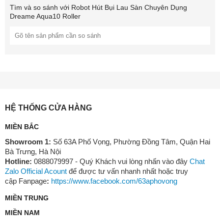
Cấu trúc chống rối giúp robot
tự cắt và gỡ tóc
, giữ cho cuộn chổi
Tìm và so sánh với
Robot Hút Bụi Lau Sàn Chuyên Dụng
luôn sạch sẽ, đảm bảo hiệu suất hút ổn định lâu dài.
Dreame Aqua10 Roller
HỆ THỐNG CỬA HÀNG
MIỀN BẮC
Showroom 1:
Số 63A Phố Vọng, Phường Đồng Tâm, Quận Hai
Bà Trưng, Hà Nội
Hotline:
0888079997 - Quý Khách vui lòng nhấn vào đây
Chat
Zalo Official Acount
để được tư vấn nhanh nhất hoặc truy
cập Fanpage
:
https://www.facebook.com/63aphovong
MIỀN TRUNG
MIỀN NAM