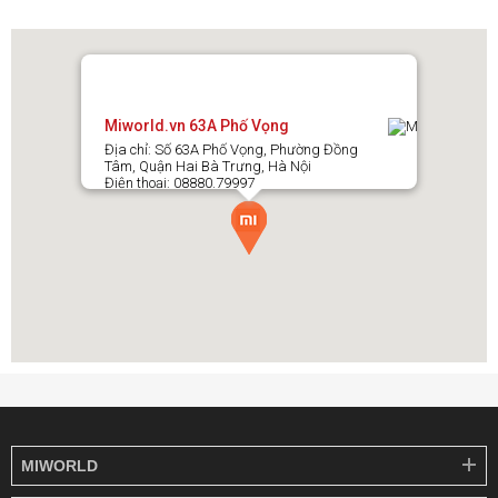
Miworld.vn 63A Phố Vọng
Địa chỉ: Số 63A Phố Vọng, Phường Đồng
Tâm, Quận Hai Bà Trưng, Hà Nội
Điện thoại: 08880.79997
Vượt vật cản 6cm – Di chuyển linh hoạt như
con người
Nhờ hệ thống
mô phỏng bước chân người
, Dreame Aqua10
Roller
vượt bậc thềm cao đến 6cm
, lướt mượt qua rãnh cửa,
thảm dày hay nội thất chữ U.
Thiết bị đã
trải qua hơn 30.000 lần thử nghiệm
, đảm bảo khả
năng di chuyển bền bỉ và ổn định trong nhiều năm sử dụng.
MIWORLD