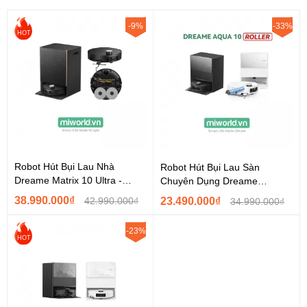
tóc
, mang lại không gian trong lành, sạch sâu chỉ trong một lần
dọn.
-9%
-33%
HOT
Robot Hút Bụi Lau Nhà
Robot Hút Bụi Lau Sàn
Dreame Matrix 10 Ultra -
Chuyên Dụng Dreame
Hàng Chính Hãng
Aqua10 Roller
38.990.000₫
42.990.000₫
23.490.000₫
34.990.000₫
-23%
HOT