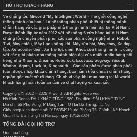
HỖ TRỢ KHÁCH HÀNG
Về chúng tôi: Miworld "My Intelligent World - Thế giới công nghệ
thông minh của bạn." Là hệ thống phân phối thiết bị thông minh
chính hãng và các giải pháp nhà thông minh hiện đại tại Việt Nam.
Được thành lập từ năm 2012 với hệ thống 6 cửa hàng tại Việt Nam
chúng tôi chuyên phân phối các sản phẩm công nghệ như: Robot,
Tivi, Máy chiếu, Máy Lọc không khí, Máy rửa bát, Máy chạy, Xe đạp
tập, Xe Scooter điện, Xe Trợ lực điện, Khoá cửa thông minh ... cùng
với các giải pháp nhà thông minh hiện đại của nhiều nhãn hàng nổi
tiếng như Xiaomi, Dreame, Roborock, Ecovacs, Segway, Yesoul,
Wanbo, Aqara, Lock In, Kingsmith... Các sản phẩm được phân phối
luôn được nhập khẩu chính hãng, bảo hành tiêu chuẩn chính hãng,
nguồn gốc xuất xứ rõ ràng. Chính vì vậy, khi mua hàng tại Miworld
khách hàng hoàn toàn an tâm về chất lượng và xuất xứ.
Copyright © 2012 – 2025 Miworld All Rights Reserved.
Hộ Kinh Doanh ĐẬU KHẮC TÙNG 1980. Đại diện: ĐẬU KHẮC TÙNG
Địa chỉ: 65 Phố Vọng, P Đồng Tâm, Q Hai Bà Trưng, Hà Nội.
Giấy phép kinh doanh số: 01D8054919 do Phòng Tài Chính - Kế Hoạch
Quận Hai Bà Trưng Hà Nội cấp ngày 18/12/2024
TỔNG ĐÀI GỌI HỖ TRỢ
Gọi mua hàng: