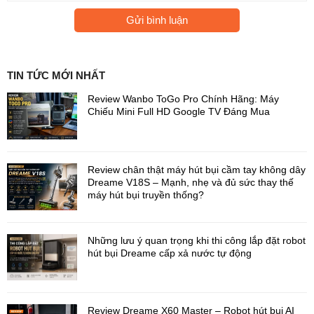
Gửi bình luận
TIN TỨC MỚI NHẤT
Review Wanbo ToGo Pro Chính Hãng: Máy
Chiếu Mini Full HD Google TV Đáng Mua
AutoSeal™ – Bảo vệ thảm toàn diện
Robot được trang bị
khung chắn cuộn lăn AutoSeal™
, giúp
khóa giẻ lau lại ngay khi phát hiện thảm
.
Review chân thật máy hút bụi cầm tay không dây
Nhờ đó, thảm luôn
khô ráo, không ẩm, không mùi và không bị
Dreame V18S – Mạnh, nhẹ và đủ sức thay thế
hư hại
– hoàn hảo cho những ngôi nhà có nhiều loại sàn khác
máy hút bụi truyền thống?
nhau.
Những lưu ý quan trọng khi thi công lắp đặt robot
hút bụi Dreame cấp xả nước tự động
Review Dreame X60 Master – Robot hút bụi AI