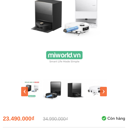
‹
›
23.490.000₫
Còn hàng
34.990.000₫