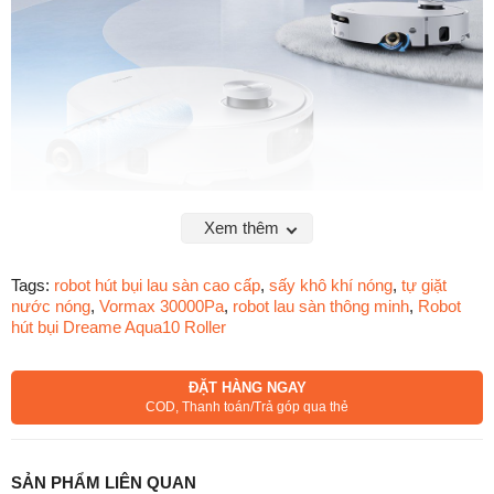
Xem thêm
Tags:
robot hút bụi lau sàn cao cấp
,
sấy khô khí nóng
,
tự giặt
nước nóng
,
Vormax 30000Pa
,
robot lau sàn thông minh
,
Robot
hút bụi Dreame Aqua10 Roller
Lực hút Vormax™ 30.000Pa – Mạnh mẽ hàng
đầu phân khúc
ĐẶT HÀNG NGAY
COD, Thanh toán/Trả góp qua thẻ
Với
động cơ Vormax™ công suất cực đại 30.000Pa
, Dreame
Aqua10 Roller dễ dàng xử lý
mọi loại bụi bẩn, tóc rối, hạt lớn
hay mảnh vụn
trên sàn.
Lực hút mạnh mẽ giúp robot
loại bỏ đến 100% hạt lớn và 99%
SẢN PHẨM LIÊN QUAN