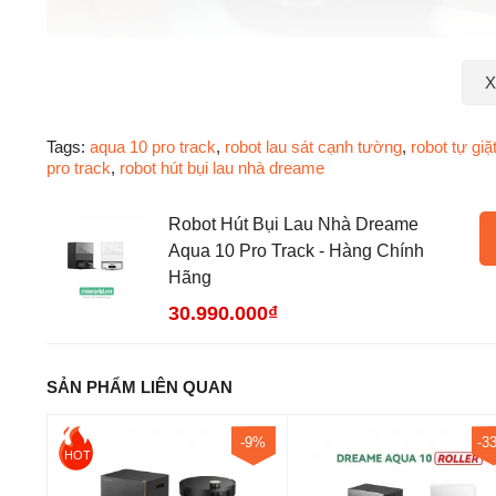
X
Tags:
aqua 10 pro track
,
robot lau sát cạnh tường
,
robot tự giặ
pro track
,
robot hút bụi lau nhà dreame
Robot Hút Bụi Lau Nhà Dreame
Aqua 10 Pro Track - Hàng Chính
Hãng
30.990.000₫
SẢN PHẨM LIÊN QUAN
-9%
-3
HOT