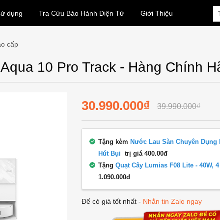
sử dụng
Tra Cứu Bảo Hành Điện Tử
Giới Thiệu
ao cấp
 Aqua 10 Pro Track - Hàng Chính 
30.990.000₫
39.990.000₫
Tặng kèm
Nước Lau Sàn Chuyên Dụng 
Hút Bụi
trị giá 400.00đ
Tặng
Quạt Cây Lumias F08 Lite - 40W, 
1.090.000đ
Để có giá tốt nhất -
Nhắn tin Zalo ngay