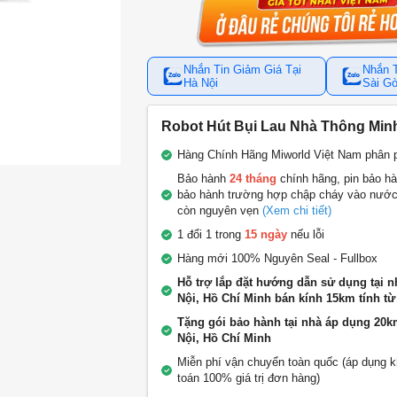
Nhắn Tin Giảm Giá Tại
Nhắn T
Hà Nội
Sài G
Robot Hút Bụi Lau Nhà Thông Min
Hàng Chính Hãng Miworld Việt Nam phân 
Bảo hành
24 tháng
chính hãng, pin bảo h
bảo hành trường hợp chập cháy vào nướ
còn nguyên vẹn
(Xem chi tiết)
1 đổi 1 trong
15 ngày
nếu lỗi
Hàng mới 100% Nguyên Seal - Fullbox
Hỗ trợ lắp đặt hướng dẫn sử dụng tại n
Nội, Hồ Chí Minh bán kính 15km tính từ
Tặng gói bảo hành tại nhà áp dụng 20k
Nội, Hồ Chí Minh
Miễn phí vận chuyển toàn quốc (áp dụng 
toán 100% giá trị đơn hàng)