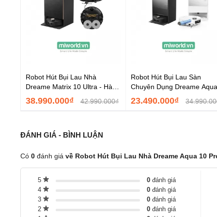
Robot Hút Bụi Lau Nhà
Robot Hút Bụi Lau Sàn
Dreame Matrix 10 Ultra - Hàng
Chuyên Dụng Dreame Aqu
Chính Hãng
Roller
38.990.000₫
23.490.000₫
42.990.000₫
34.990.00
ĐÁNH GIÁ - BÌNH LUẬN
Có
0
đánh giá
về Robot Hút Bụi Lau Nhà Dreame Aqua 10 Pr
5
0
đánh giá
4
0
đánh giá
3
0
đánh giá
2
0
đánh giá