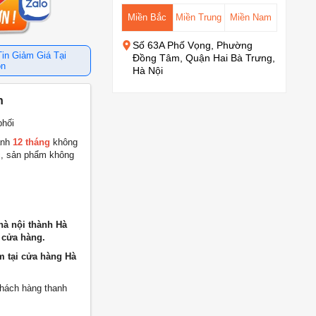
Miền Bắc
Miền Trung
Miền Nam
Số 63A Phố Vọng, Phường
in Giảm Giá Tại
Đồng Tâm, Quận Hai Bà Trưng,
òn
Hà Nội
h
phối
ành
12 tháng
không
c, sản phẩm không
hà nội thành Hà
 cửa hàng.
m tại cửa hàng Hà
khách hàng thanh