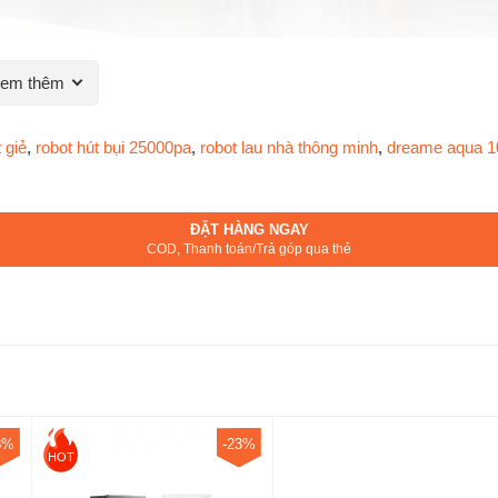
em thêm
t giẻ
,
robot hút bụi 25000pa
,
robot lau nhà thông minh
,
dreame aqua 1
ĐẶT HÀNG NGAY
COD, Thanh toán/Trả góp qua thẻ
3%
-23%
HOT