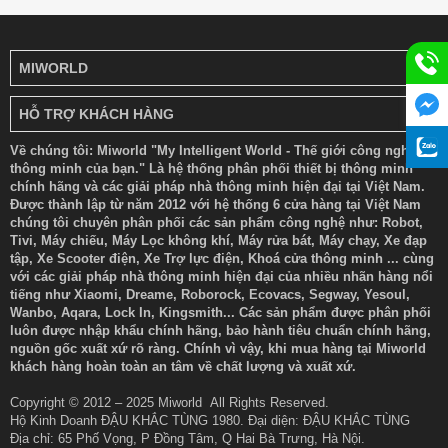
MIWORLD
HỖ TRỢ KHÁCH HÀNG
Về chúng tôi: Miworld "My Intelligent World - Thế giới công nghệ
thông minh của bạn." Là hệ thống phân phối thiết bị thông minh
chính hãng và các giải pháp nhà thông minh hiện đại tại Việt Nam.
Được thành lập từ năm 2012 với hệ thống 6 cửa hàng tại Việt Nam
chúng tôi chuyên phân phối các sản phẩm công nghệ như: Robot,
Tivi, Máy chiếu, Máy Lọc không khí, Máy rửa bát, Máy chạy, Xe đạp
tập, Xe Scooter điện, Xe Trợ lực điện, Khoá cửa thông minh ... cùng
với các giải pháp nhà thông minh hiện đại của nhiều nhãn hàng nổi
tiếng như Xiaomi, Dreame, Roborock, Ecovacs, Segway, Yesoul,
Wanbo, Aqara, Lock In, Kingsmith... Các sản phẩm được phân phối
luôn được nhập khẩu chính hãng, bảo hành tiêu chuẩn chính hãng,
nguồn gốc xuất xứ rõ ràng. Chính vì vậy, khi mua hàng tại Miworld
khách hàng hoàn toàn an tâm về chất lượng và xuất xứ.
Copyright © 2012 – 2025 Miworld All Rights Reserved.
Hộ Kinh Doanh ĐẬU KHẮC TÙNG 1980. Đại diện: ĐẬU KHẮC TÙNG
Địa chỉ: 65 Phố Vọng, P Đồng Tâm, Q Hai Bà Trưng, Hà Nội.