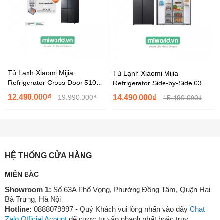
Tủ Lạnh Xiaomi Mijia
Tủ Lạnh Xiaomi Mijia
Refrigerator Cross Door 510L -
Refrigerator Side-by-Side 635L
Hàng Chính Hãng
MRS72HMPAVN - Hàng Chính
12.490.000₫
19.990.000₫
14.490.000₫
15.490.000₫
Hãng
HỆ THỐNG CỬA HÀNG
MIỀN BẮC
Showroom 1:
Số 63A Phố Vọng, Phường Đồng Tâm, Quận Hai
Bà Trưng, Hà Nội
Hotline:
0888079997 - Quý Khách vui lòng nhấn vào đây
Chat
Zalo Official Acount
để được tư vấn nhanh nhất hoặc truy