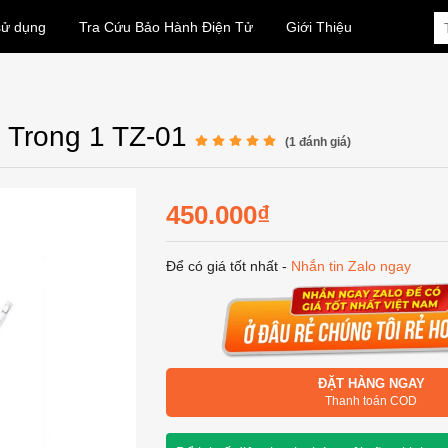
sử dụng
Tra Cứu Bảo Hành Điện Tử
Giới Thiệu
 Trong 1 TZ-01
(
1
đánh giá)
450.000₫
Để có giá tốt nhất -
Nhắn tin Zalo ngay
ĐẶT HÀNG NGAY
Thanh toán COD