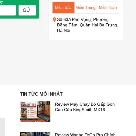
ay
Miền Bắc
Miền Trung
Miền Nam
GỬI
Số 63A Phố Vọng, Phường
Đồng Tâm, Quận Hai Bà Trưng,
Hà Nội
TIN TỨC MỚI NHẤT
Review Máy Chạy Bộ Gấp Gọn
Cao Cấp KingSmith MX16
Review Wanbo ToGo Pro Chính