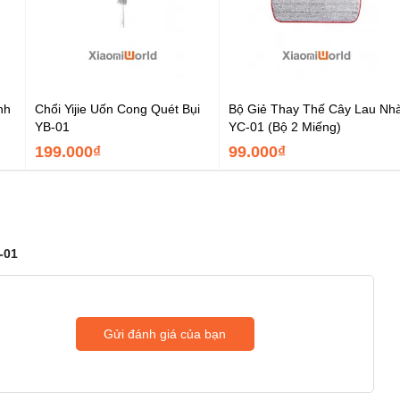
nh
Chổi Yijie Uốn Cong Quét Bụi
Bộ Giẻ Thay Thế Cây Lau Nh
YB-01
YC-01 (Bộ 2 Miếng)
199.000₫
99.000₫
-01
Gửi đánh giá của bạn