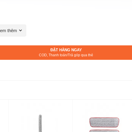
em thêm
ĐẶT HÀNG NGAY
COD, Thanh toán/Trả góp qua thẻ