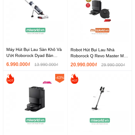
Máy Hút Bụi Lau Sàn Khô Và
Robot Hút Bụi Lau Nhà
Ướt Roborock Dyad Bản
Roborock Q Revo Master Mở
Quốc Tế Hàng...
Rộng Chổi Cạnh Flexi –...
6.990.000₫
13.990.000₫
20.990.000₫
29.990.000₫
-43%
HOT
HOT
Hệ thống điều hướng StarSight 2.0
Công nghệ cảm biến 3D
thế hệ mới, nhận diện hơn
300 vật cản
, tránh chướng ngại vật
chính xác, kể cả dây cáp, thú cưng và đồ vật nhỏ.
Thân thiện với thú cưng
Tự động phát hiện và tránh thú cưng