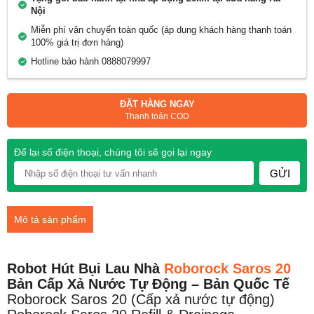
Nội
Miễn phí vận chuyển toàn quốc (áp dụng khách hàng thanh toán
100% giá trị đơn hàng)
Hotline bảo hành 0888079997
ĐẶT HÀNG NGAY
Thanh toán COD
Để lại số điện thoại, chúng tôi sẽ gọi lại ngay
GỬI
Mô tả sản phẩm
Robot Hút Bụi Lau Nhà
Roborock Saros 20
Bản Cấp Xả Nước Tự Động – Bản Quốc Tế
Roborock Saros 20 (Cấp xả nước tự động)