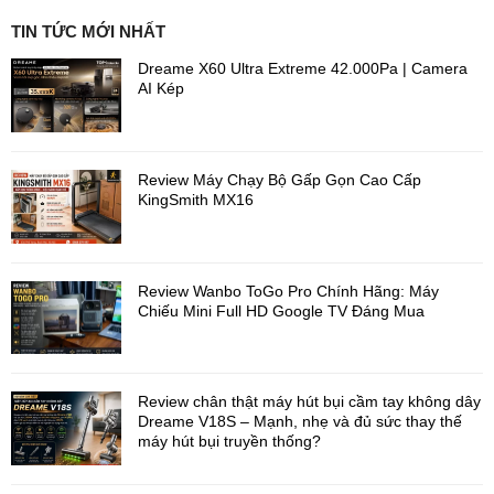
TIN TỨC MỚI NHẤT
Dreame X60 Ultra Extreme 42.000Pa | Camera
AI Kép
Review Máy Chạy Bộ Gấp Gọn Cao Cấp
KingSmith MX16
Dock cấp xả nước tự động thông minh
Kết nối trực tiếp với
nguồn nước, tự động cấp nước sạch và xả nước bẩn sau mỗi
Review Wanbo ToGo Pro Chính Hãng: Máy
lần dọn, hỗ trợ
giặt giẻ bằng nước nóng 100°C
, diệt khuẩn
Chiếu Mini Full HD Google TV Đáng Mua
99.99%
.
Công nghệ Roborock SmartPlan 3.0 + DirTect AI
Nhận diện loại phòng và thói quen dọn dẹp
Review chân thật máy hút bụi cầm tay không dây
Dreame V18S – Mạnh, nhẹ và đủ sức thay thế
Tự động điều chỉnh lực hút & chế độ lau phù hợp
máy hút bụi truyền thống?
Nhận diện vết bẩn bằng AI để tối ưu chiến lược làm
sạch