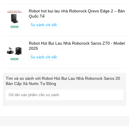
Khung gầm nâng hạ AdaptiLift 3.0
Vượt ngưỡng cửa cao đến
4.5cm + 4.3cm
, di chuyển mượt mà giữa các không gian.
Robot hút bụi lau nhà Roborock Qrevo Edge 2 – Bản
Quốc Tế
Trợ lý giọng nói “Hello Rocky”
Điều khiển bằng giọng nói ngay
cả khi không có WiFi.
So sánh chi tiết
Thông số kỹ thuật nổi bật
Robot Hút Bụi Lau Nhà Roborock Saros Z70 - Model
Lực hút:
36.000 Pa
2025
Độ dày máy:
7.95 cm
So sánh chi tiết
Tốc độ lau:
200 vòng/phút
Pin: Dung lượng cao, thời gian làm việc dài
Tìm và so sánh với
Robot Hút Bụi Lau Nhà Roborock Saros 20
Bản quốc tế: Hỗ trợ đa ngôn ngữ, cập nhật OTA ổn định
Bản Cấp Xả Nước Tự Động