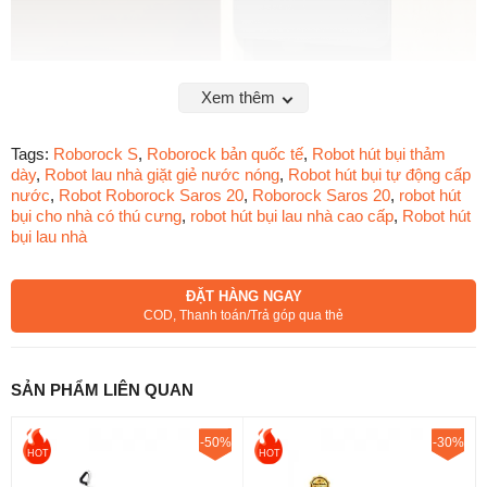
Xem thêm
Tags:
Roborock S
,
Roborock bản quốc tế
,
Robot hút bụi thảm
dày
,
Robot lau nhà giặt giẻ nước nóng
,
Robot hút bụi tự động cấp
nước
,
Robot Roborock Saros 20
,
Roborock Saros 20
,
robot hút
bụi cho nhà có thú cưng
,
robot hút bụi lau nhà cao cấp
,
Robot hút
bụi lau nhà
Điểm nổi bật của Roborock Saros 20
ĐẶT HÀNG NGAY
Thiết kế siêu mỏng 7.95cm
Dễ dàng luồn sâu dưới gầm giường,
COD, Thanh toán/Trả góp qua thẻ
ghế sofa và nội thất thấp mà không bị kẹt.
SẢN PHẨM LIÊN QUAN
-50%
-30%
HOT
HOT