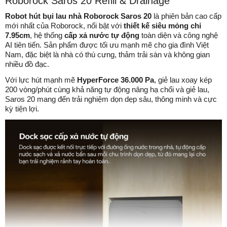
Roborock Saros 20 Refill & Drainage
Robot hút bụi lau nhà Roborock Saros 20
là phiên bản cao cấp
mới nhất của Roborock, nổi bật với
thiết kế siêu mỏng chỉ
7.95cm
, hệ thống
cấp xả nước tự động
toàn diện và công nghệ
AI tiên tiến. Sản phẩm được tối ưu mạnh mẽ cho gia đình Việt
Nam, đặc biệt là nhà có thú cưng, thảm trải sàn và không gian
nhiều đồ đạc.
Với lực hút mạnh mẽ
HyperForce 36.000 Pa
, giẻ lau xoay kép
200 vòng/phút cùng khả năng tự động nâng hạ chổi và giẻ lau,
Saros 20 mang đến trải nghiệm dọn dẹp sâu, thông minh và cực
kỳ tiện lợi.