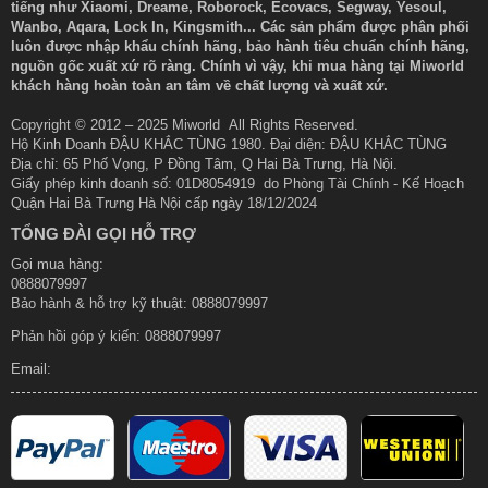
tiếng như Xiaomi, Dreame, Roborock, Ecovacs, Segway, Yesoul,
Wanbo, Aqara, Lock In, Kingsmith... Các sản phẩm được phân phối
luôn được nhập khẩu chính hãng, bảo hành tiêu chuẩn chính hãng,
nguồn gốc xuất xứ rõ ràng. Chính vì vậy, khi mua hàng tại Miworld
khách hàng hoàn toàn an tâm về chất lượng và xuất xứ.
Copyright © 2012 – 2025 Miworld All Rights Reserved.
Hộ Kinh Doanh ĐẬU KHẮC TÙNG 1980. Đại diện: ĐẬU KHẮC TÙNG
Địa chỉ: 65 Phố Vọng, P Đồng Tâm, Q Hai Bà Trưng, Hà Nội.
Giấy phép kinh doanh số: 01D8054919 do Phòng Tài Chính - Kế Hoạch
Quận Hai Bà Trưng Hà Nội cấp ngày 18/12/2024
TỔNG ĐÀI GỌI HỖ TRỢ
Gọi mua hàng:
0888079997
Bảo hành & hỗ trợ kỹ thuật: 0888079997
Phản hồi góp ý kiến:
0888079997
Email: