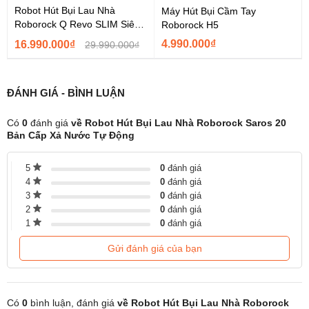
Hệ thống chống rối kép DuoDivide & FlexiArm
Robot Hút Bụi Lau Nhà
Máy Hút Bụi Cầm Tay
Roborock Q Revo SLIM Siêu
Roborock H5
Lực hút mạnh nhưng vận hành êm ái
Mỏng – Bản Quốc Tế...
4.990.000₫
16.990.000₫
29.990.000₫
ĐÁNH GIÁ - BÌNH LUẬN
Có
0
đánh giá
về Robot Hút Bụi Lau Nhà Roborock Saros 20
Bản Cấp Xả Nước Tự Động
5
0
đánh giá
4
0
đánh giá
3
0
đánh giá
2
0
đánh giá
1
0
đánh giá
Gửi đánh giá của bạn
Có
0
bình luận, đánh giá
về Robot Hút Bụi Lau Nhà Roborock