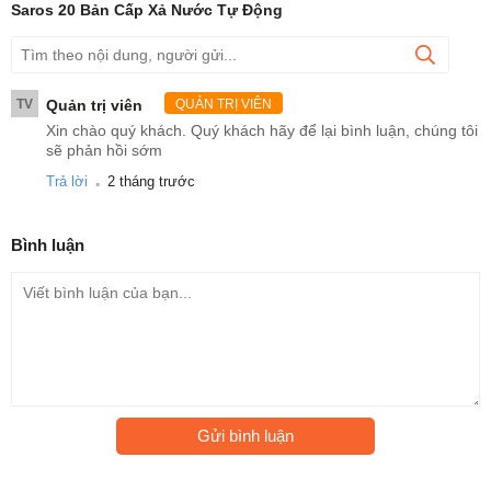
Saros 20 Bản Cấp Xả Nước Tự Động
Lau chùi thông minh vượt trội
TV
Quản trị viên
QUẢN TRỊ VIÊN
Giẻ lau xoay kép 200 vòng/phút
Xin chào quý khách. Quý khách hãy để lại bình luận, chúng tôi
Tự động tăng áp lực lau lên
13N
khi phát hiện vết bẩn
sẽ phản hồi sớm
cứng đầu
.
Trả lời
2 tháng trước
Tự động tháo giẻ lau trước khi hút thảm
Làm sạch thảm dày đến
3cm
Bình luận
Gửi bình luận