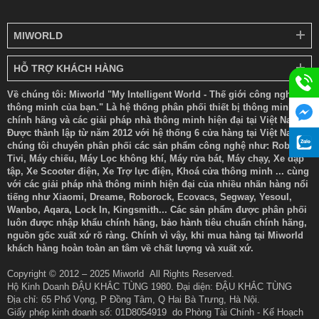
MIWORLD
HỖ TRỢ KHÁCH HÀNG
Về chúng tôi: Miworld "My Intelligent World - Thế giới công nghệ
thông minh của bạn." Là hệ thống phân phối thiết bị thông minh
chính hãng và các giải pháp nhà thông minh hiện đại tại Việt Nam.
Được thành lập từ năm 2012 với hệ thống 6 cửa hàng tại Việt Nam
chúng tôi chuyên phân phối các sản phẩm công nghệ như: Robot,
Tivi, Máy chiếu, Máy Lọc không khí, Máy rửa bát, Máy chạy, Xe đạp
tập, Xe Scooter điện, Xe Trợ lực điện, Khoá cửa thông minh ... cùng
với các giải pháp nhà thông minh hiện đại của nhiều nhãn hàng nổi
tiếng như Xiaomi, Dreame, Roborock, Ecovacs, Segway, Yesoul,
Wanbo, Aqara, Lock In, Kingsmith... Các sản phẩm được phân phối
luôn được nhập khẩu chính hãng, bảo hành tiêu chuẩn chính hãng,
nguồn gốc xuất xứ rõ ràng. Chính vì vậy, khi mua hàng tại Miworld
khách hàng hoàn toàn an tâm về chất lượng và xuất xứ.
Copyright © 2012 – 2025 Miworld All Rights Reserved.
Hộ Kinh Doanh ĐẬU KHẮC TÙNG 1980. Đại diện: ĐẬU KHẮC TÙNG
Địa chỉ: 65 Phố Vọng, P Đồng Tâm, Q Hai Bà Trưng, Hà Nội.
Giấy phép kinh doanh số: 01D8054919 do Phòng Tài Chính - Kế Hoạch