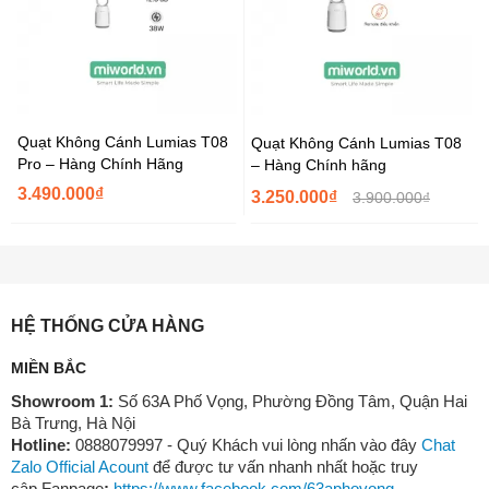
Quạt Không Cánh Lumias T08
Quạt Không Cánh Lumias T08
Pro – Hàng Chính Hãng
– Hàng Chính hãng
3.490.000₫
3.250.000₫
3.900.000₫
HỆ THỐNG CỬA HÀNG
MIỀN BẮC
Showroom 1:
Số 63A Phố Vọng, Phường Đồng Tâm, Quận Hai
Bà Trưng, Hà Nội
Hotline:
0888079997 - Quý Khách vui lòng nhấn vào đây
Chat
Zalo Official Acount
để được tư vấn nhanh nhất hoặc truy
cập Fanpage
:
https://www.facebook.com/63aphovong