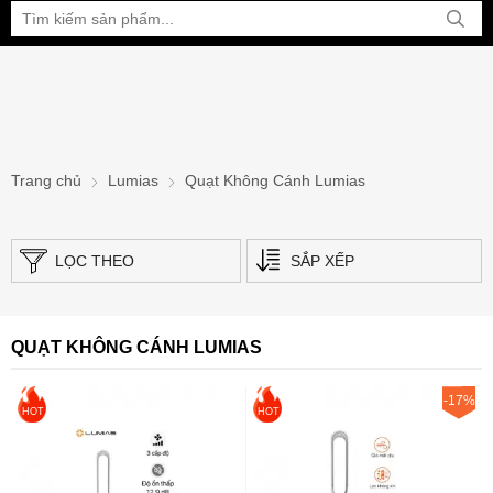
Bạn đang xem tại:
Trang chủ
Lumias
Quạt Không Cánh Lumias
LỌC THEO
SẮP XẾP
QUẠT KHÔNG CÁNH LUMIAS
-17%
HOT
HOT