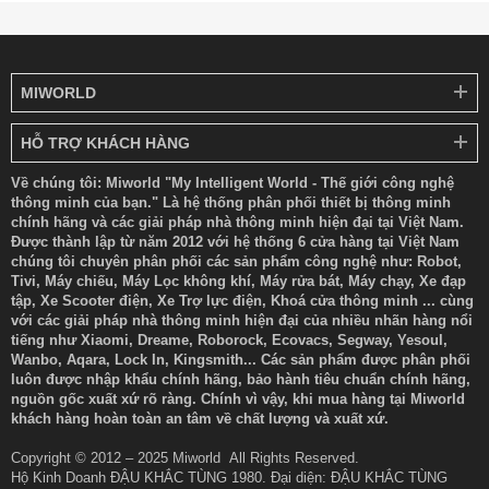
MIWORLD
HỖ TRỢ KHÁCH HÀNG
Về chúng tôi: Miworld "My Intelligent World - Thế giới công nghệ
thông minh của bạn." Là hệ thống phân phối thiết bị thông minh
chính hãng và các giải pháp nhà thông minh hiện đại tại Việt Nam.
Lõi khóa của
Push Pull 2 Pro
được thiết kế với nhiều cảm biến
Được thành lập từ năm 2012 với hệ thống 6 cửa hàng tại Việt Nam
tiên tiến và sử dụng vật liệu chất lượng cao, giúp giảm thiểu tiếng
chúng tôi chuyên phân phối các sản phẩm công nghệ như: Robot,
ồn khi đóng mở cửa, mang lại sự yên tĩnh và êm ái trong quá
Tivi, Máy chiếu, Máy Lọc không khí, Máy rửa bát, Máy chạy, Xe đạp
trình sử dụng.
tập, Xe Scooter điện, Xe Trợ lực điện, Khoá cửa thông minh ... cùng
với các giải pháp nhà thông minh hiện đại của nhiều nhãn hàng nổi
tiếng như Xiaomi, Dreame, Roborock, Ecovacs, Segway, Yesoul,
Wanbo, Aqara, Lock In, Kingsmith... Các sản phẩm được phân phối
luôn được nhập khẩu chính hãng, bảo hành tiêu chuẩn chính hãng,
nguồn gốc xuất xứ rõ ràng. Chính vì vậy, khi mua hàng tại Miworld
khách hàng hoàn toàn an tâm về chất lượng và xuất xứ.
Copyright © 2012 – 2025 Miworld All Rights Reserved.
Hộ Kinh Doanh ĐẬU KHẮC TÙNG 1980. Đại diện: ĐẬU KHẮC TÙNG