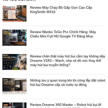
Review Máy Chạy Bộ Gấp Gọn Cao Cấp
KingSmith MX16
Review Wanbo ToGo Pro Chính Hãng: Máy
Chiếu Mini Full HD Google TV Đáng Mua
Review chân thật máy hút bụi cầm tay không dây
Dreame V18S – Mạnh, nhẹ và đủ sức thay thế
máy hút bụi truyền thống?
Những lưu ý quan trọng khi thi công lắp đặt robot
hút bụi Dreame cấp xả nước tự động
Khóa Push Pull 2 Pro
hỗ trợ tới 10 phương pháp mở khóa khác
nhau, từ nhận diện khuôn mặt, vân tay, mật mã, thẻ từ đến mở
khóa qua ứng dụng điện thoại, mang đến sự linh hoạt và tiện lợi
Review Dreame X60 Master – Robot hút bụi AI
tối đa cho người dùng.