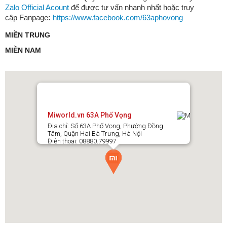
Zalo Official Acount
để được tư vấn nhanh nhất hoặc truy
cập Fanpage
:
https://www.facebook.com/63aphovong
MIỀN TRUNG
MIỀN NAM
Kết nối với ứng dụng Mi Home, bạn có thể dễ dàng điều khiển và
quản lý khóa cửa, theo dõi lịch sử ra vào, và nhận thông báo khi
có sự cố.
Miworld.vn 63A Phố Vọng
Địa chỉ: Số 63A Phố Vọng, Phường Đồng
Tâm, Quận Hai Bà Trưng, Hà Nội
Điện thoại: 08880.79997