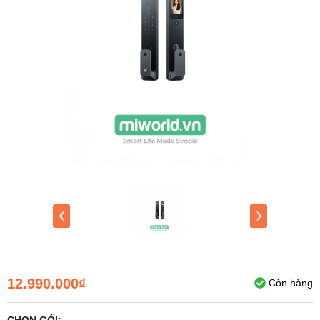
‹
›
12.990.000₫
Còn hàng
CHỌN GÓI: