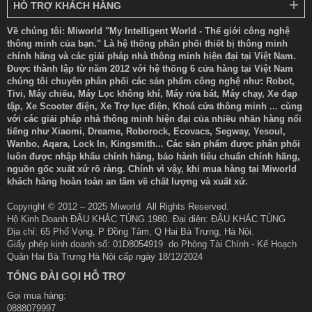
HỖ TRỢ KHÁCH HÀNG
Về chúng tôi: Miworld "My Intelligent World - Thế giới công nghệ
thông minh của bạn." Là hệ thống phân phối thiết bị thông minh
chính hãng và các giải pháp nhà thông minh hiện đại tại Việt Nam.
Được thành lập từ năm 2012 với hệ thống 6 cửa hàng tại Việt Nam
chúng tôi chuyên phân phối các sản phẩm công nghệ như: Robot,
Tivi, Máy chiếu, Máy Lọc không khí, Máy rửa bát, Máy chạy, Xe đạp
tập, Xe Scooter điện, Xe Trợ lực điện, Khoá cửa thông minh ... cùng
với các giải pháp nhà thông minh hiện đại của nhiều nhãn hàng nổi
tiếng như Xiaomi, Dreame, Roborock, Ecovacs, Segway, Yesoul,
Wanbo, Aqara, Lock In, Kingsmith... Các sản phẩm được phân phối
luôn được nhập khẩu chính hãng, bảo hành tiêu chuẩn chính hãng,
nguồn gốc xuất xứ rõ ràng. Chính vì vậy, khi mua hàng tại Miworld
khách hàng hoàn toàn an tâm về chất lượng và xuất xứ.
Copyright © 2012 – 2025 Miworld All Rights Reserved.
Hộ Kinh Doanh ĐẬU KHẮC TÙNG 1980. Đại diện: ĐẬU KHẮC TÙNG
Địa chỉ: 65 Phố Vọng, P Đồng Tâm, Q Hai Bà Trưng, Hà Nội.
Giấy phép kinh doanh số: 01D8054919 do Phòng Tài Chính - Kế Hoạch
Quận Hai Bà Trưng Hà Nội cấp ngày 18/12/2024
TỔNG ĐÀI GỌI HỖ TRỢ
Gọi mua hàng:
0888079997