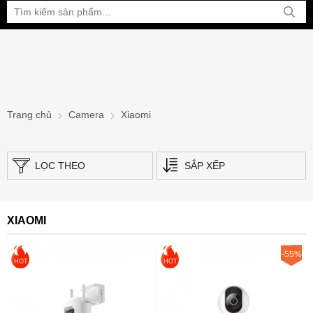
Bạn đang xem tại:
Trang chủ
Camera
Xiaomi
LỌC THEO
SẮP XẾP
XIAOMI
-55%
HOT
HOT