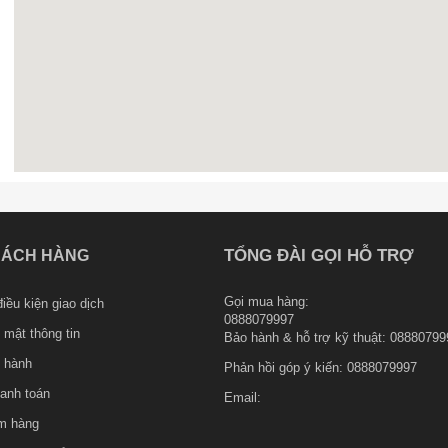
TỔNG ĐÀI GỌI HỖ TRỢ
HÁCH HÀNG
Gọi mua hàng:
iều kiện giao dịch
0888079997
 mật thông tin
Bảo hành & hỗ trợ kỹ thuật: 08880799
 hành
Phản hồi góp ý kiến:
0888079997
anh toán
Email:
m hàng