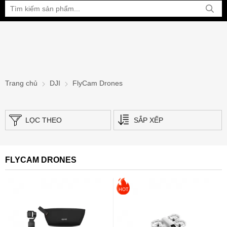
Bạn đang xem tại:
Trang chủ
DJI
FlyCam Drones
LỌC THEO
SẮP XẾP
FLYCAM DRONES
HOT