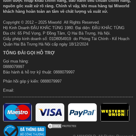
luôn được nhập khẩu chính hãng, bảo hành tiêu chuẩn chính hãng,
nguồn gốc xuất xứ rõ ràng. Chính vì vậy, khi mua hàng tại Miworld
khách hàng hoàn toàn an tâm về chất lượng và xuất xứ.
Copyright © 2012 – 2025 Miworld All Rights Reserved.
Hộ Kinh Doanh ĐẬU KHẮC TÙNG 1980. Đại diện: ĐẬU KHẮC TÙNG
Địa chỉ: 65 Phố Vọng, P Đồng Tâm, Q Hai Bà Trưng, Hà Nội.
Giấy phép kinh doanh số: 01D8054919 do Phòng Tài Chính - Kế Hoạch
Quận Hai Bà Trưng Hà Nội cấp ngày 18/12/2024
TỔNG ĐÀI GỌI HỖ TRỢ
Gọi mua hàng:
0888079997
Bảo hành & hỗ trợ kỹ thuật: 0888079997
Phản hồi góp ý kiến:
0888079997
Email: