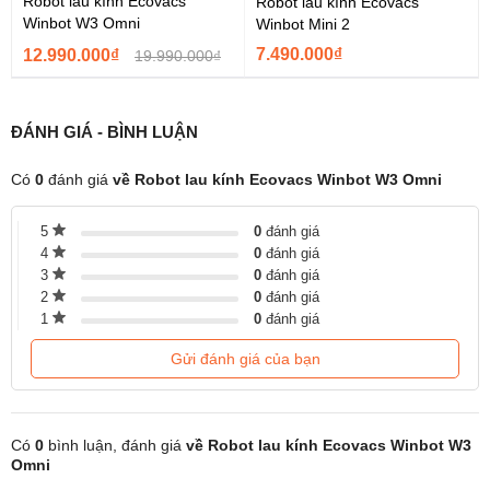
Robot lau kính Ecovacs
Robot lau kính Ecovacs
Toàn bộ quy trình diễn ra nhanh gọn, đảm bảo khăn lau luôn sạch,
Winbot W3 Omni
Winbot Mini 2
sẵn sàng cho mỗi chu trình làm việc.
7.490.000₫
12.990.000₫
19.990.000₫
ĐÁNH GIÁ - BÌNH LUẬN
Có
0
đánh giá
về Robot lau kính Ecovacs Winbot W3 Omni
5
0
đánh giá
4
0
đánh giá
3
0
đánh giá
2
0
đánh giá
1
0
đánh giá
Ecovacs Winbot W3 Omni
tự làm sạch trạm,
Gửi đánh giá của bạn
khăn lau có khả năng giữ nước cao
Cơ chế tự làm sạch trạm sau mỗi chu kỳ hoạt động, giúp duy trì
môi trường bên trong luôn sạch sẽ mà không cần can thiệp thủ
Có
0
bình luận, đánh giá
về Robot lau kính Ecovacs Winbot W3
công. Khi kích hoạt, hệ thống tiến hành chà rửa sâu, lưỡi gạt phía
Omni
sau đĩa sẽ loại bỏ cặn bẩn bám trên thành buồng, toàn bộ nước