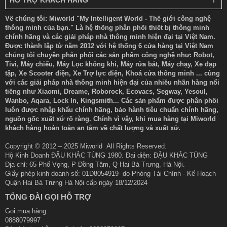
Về chúng tôi: Miworld "My Intelligent World - Thế giới công nghệ
thông minh của bạn." Là hệ thống phân phối thiết bị thông minh
chính hãng và các giải pháp nhà thông minh hiện đại tại Việt Nam.
Được thành lập từ năm 2012 với hệ thống 6 cửa hàng tại Việt Nam
chúng tôi chuyên phân phối các sản phẩm công nghệ như: Robot,
Tivi, Máy chiếu, Máy Lọc không khí, Máy rửa bát, Máy chạy, Xe đạp
tập, Xe Scooter điện, Xe Trợ lực điện, Khoá cửa thông minh ... cùng
với các giải pháp nhà thông minh hiện đại của nhiều nhãn hàng nổi
tiếng như Xiaomi, Dreame, Roborock, Ecovacs, Segway, Yesoul,
Wanbo, Aqara, Lock In, Kingsmith... Các sản phẩm được phân phối
luôn được nhập khẩu chính hãng, bảo hành tiêu chuẩn chính hãng,
nguồn gốc xuất xứ rõ ràng. Chính vì vậy, khi mua hàng tại Miworld
khách hàng hoàn toàn an tâm về chất lượng và xuất xứ.
Winbot W3 Omni được trang bị công nghệ
phun góc rộng ba vòi kết hợp cây lau ướt
Copyright © 2012 – 2025 Miworld All Rights Reserved.
Hộ Kinh Doanh ĐẬU KHẮC TÙNG 1980. Đại diện: ĐẬU KHẮC TÙNG
Công nghệ phun góc rộng ba vòi nâng cao hiệu quả làm sạch nhờ
Địa chỉ: 65 Phố Vọng, P Đồng Tâm, Q Hai Bà Trưng, Hà Nội.
khả năng phủ nước đều trên toàn bộ bề mặt kính. Hệ thống tạo
Giấy phép kinh doanh số: 01D8054919 do Phòng Tài Chính - Kế Hoạch
áp lực nước cao, hỗ trợ làm mềm nhanh các vết bẩn bám lâu
Quận Hai Bà Trưng Hà Nội cấp ngày 18/12/2024
ngày, từ đó tăng hiệu suất xử lý ngay trong lần lau đầu tiên. Kết
hợp cây lau ướt, thiết bị loại bỏ bụi bẩn triệt để, hạn chế để lại vệt
TỔNG ĐÀI GỌI HỖ TRỢ
trên kính. Nhờ cơ chế phân bổ nước hợp lý, quá trình làm sạch
Gọi mua hàng:
diễn ra đồng đều, đảm bảo bề mặt kính luôn trong suốt sau khi
0888079997
hoàn tất.