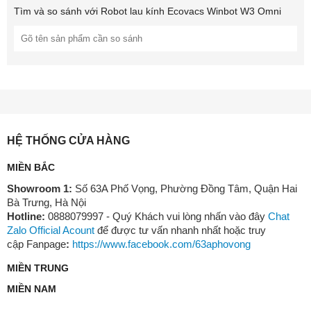
Tìm và so sánh với
Robot lau kính Ecovacs Winbot W3 Omni
Công nghệ TruEdge lau sát mép mà không
gây ô nhiễm chéo
HỆ THỐNG CỬA HÀNG
Công nghệ TruEdge giúp làm sạch sát mép kính, đảm bảo không
bỏ sót các khu vực khó tiếp cận. Khi tiếp cận cạnh, hệ thống sẽ
MIỀN BẮC
tự động hạ bàn chải TruEdge, vận hành ở tốc độ lên đến 200
vòng/phút để xử lý các vết bẩn cứng đầu ngay tại mép. Sau khi
Showroom 1:
Số 63A Phố Vọng, Phường Đồng Tâm, Quận Hai
hoàn tất, bàn chải sẽ thu lại, hạn chế lan truyền cặn bẩn sang khu
Bà Trưng, Hà Nội
vực khác. Nhờ cơ chế nâng hạ thông minh, thiết bị duy trì hiệu
Hotline:
0888079997 - Quý Khách vui lòng nhấn vào đây
Chat
quả làm sạch đồng đều trên toàn bộ bề mặt kính, giữ độ sạch cao
Zalo Official Acount
để được tư vấn nhanh nhất hoặc truy
mà không gây ô nhiễm chéo.
cập Fanpage
:
https://www.facebook.com/63aphovong
MIỀN TRUNG
MIỀN NAM