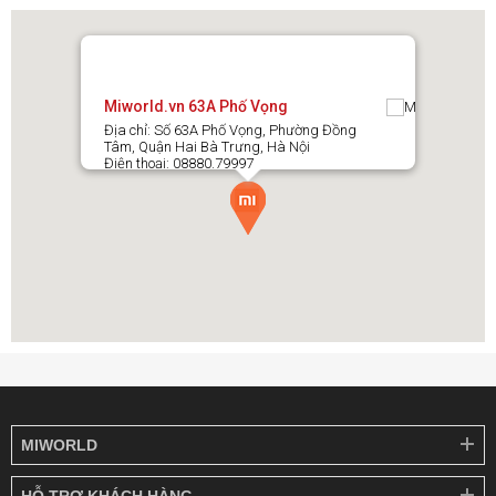
Miworld.vn 63A Phố Vọng
Địa chỉ: Số 63A Phố Vọng, Phường Đồng
Tâm, Quận Hai Bà Trưng, Hà Nội
Điện thoại: 08880.79997
Điều hướng thông minh nhờ thuật toán WIN-
SLAM 5.0
Thuật toán WIN-SLAM 5.0 cho khả năng điều hướng thông minh
cho Ecovacs Winbot W3 Omni trong nhiều môi trường khác
nhau. Nhờ kết hợp đa cảm biến, thiết bị nhận diện vật cản chính
xác đến từng milimet, di chuyển linh hoạt trên bề mặt kính, kể cả
khu vực phức tạp như phòng tắm hay ban công. Tốc độ làm sạch
đạt tới 16 cm/giây giúp rút ngắn thời gian vận hành nhưng vẫn
đảm bảo hiệu quả. Hệ thống còn cung cấp nhiều chế độ như làm
sạch cạnh, làm sạch nhanh, làm sạch mạnh, làm sạch điểm, làm
sạch sâu, làm sạch kỹ lưỡng hoặc theo khu vực, giúp người
MIWORLD
dùng dễ dàng lựa chọn phù hợp theo từng nhu cầu sử dụng.
HỖ TRỢ KHÁCH HÀNG