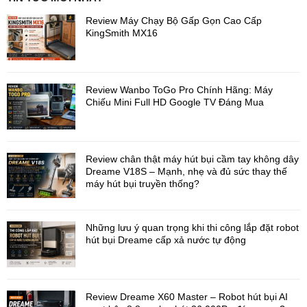
Cáp đa năng hai trong một trên Ecovacs Winbot W3 Omni tích
Review Máy Chạy Bộ Gấp Gọn Cao Cấp
hợp dây nguồn cùng dây an toàn trong cùng một thiết kế gọn
KingSmith MX16
gàng, giúp hạn chế tình trạng rối dây trong quá trình sử dụng. Hệ
thống quản lý cáp tự động tại trạm hỗ trợ thu gọn dây sau khi vận
hành, tối ưu không gian lưu trữ. Mua hàng Ecovacs giá tốt, bào
hành hậu mãi nhanh gọn liên hệ ngay:
Zalo
-
0888079997
Review Wanbo ToGo Pro Chính Hãng: Máy
Chiếu Mini Full HD Google TV Đáng Mua
Review chân thật máy hút bụi cầm tay không dây
Dreame V18S – Mạnh, nhẹ và đủ sức thay thế
máy hút bụi truyền thống?
Những lưu ý quan trọng khi thi công lắp đặt robot
hút bụi Dreame cấp xả nước tự động
Trạm có khối lượng 10 kg, tạo lực hút mạnh hơn 800N nhằm giữ
thiết bị bám chắc trên bề mặt kính, giảm nguy cơ rơi trong tình
Review Dreame X60 Master – Robot hút bụi AI
huống bất ngờ. Dây an toàn sử dụng cấu trúc composite ba lớp,