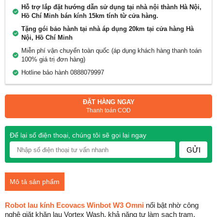
Hỗ trợ lắp đặt hướng dẫn sử dụng tại nhà nội thành Hà Nội,
Hồ Chí Minh bán kính 15km tính từ cửa hàng.
Tặng gói bảo hành tại nhà áp dụng 20km tại cửa hàng Hà
Nội, Hồ Chí Minh
Miễn phí vận chuyển toàn quốc (áp dụng khách hàng thanh toán
100% giá trị đơn hàng)
Hotline bảo hành 0888079997
ĐẶT HÀNG NGAY
Thanh toán COD
Để lại số điện thoại, chúng tôi sẽ gọi lại ngay
GỬI
Mô tả sản phẩm
Robot lau kính Ecovacs Winbot W3 Omni
nổi bật nhờ công
nghệ giặt khăn lau Vortex Wash, khả năng tự làm sạch trạm,