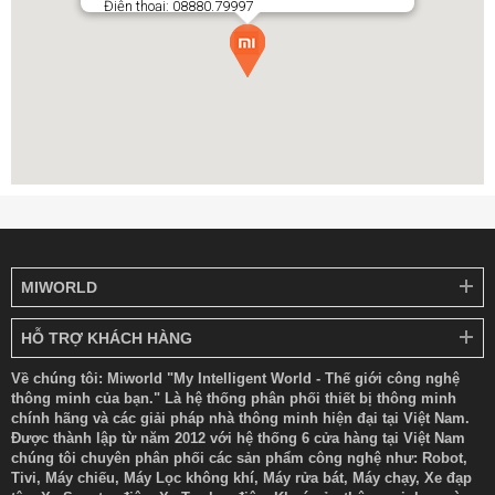
Điện thoại: 08880.79997
MIWORLD
Thương hiệu
YUNMAI
Model
YMSR-P701
HỖ TRỢ KHÁCH HÀNG
Kích thước
161.7 x 25.6 x 25.6mm
Về chúng tôi: Miworld "My Intelligent World - Thế giới công nghệ
Vật liệu chính
PC, PU
thông minh của bạn." Là hệ thống phân phối thiết bị thông minh
chính hãng và các giải pháp nhà thông minh hiện đại tại Việt Nam.
Màu sắc
đen
Được thành lập từ năm 2012 với hệ thống 6 cửa hàng tại Việt Nam
chúng tôi chuyên phân phối các sản phẩm công nghệ như: Robot,
Tivi, Máy chiếu, Máy Lọc không khí, Máy rửa bát, Máy chạy, Xe đạp