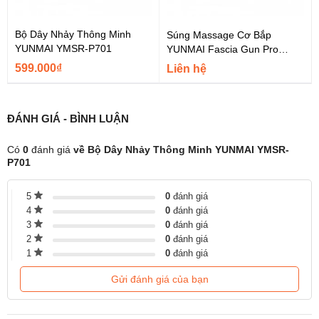
Bộ Dây Nhảy Thông Minh
Súng Massage Cơ Bắp
YUNMAI YMSR-P701
YUNMAI Fascia Gun Pro
Design
599.000₫
Liên hệ
Con xoay ở đầu tay cầm của
dây nhảy thông minh YUNMAI
có
tốc độ xoay lên tới 10.000.000 vòng/ phút cùng khả năng xoay
360 độ khá mượt mà và ổn định ổn định sẽ không cẩn trở người
dùng khi nhảy ở tốc độ cao.
ĐÁNH GIÁ - BÌNH LUẬN
Có
0
đánh giá
về Bộ Dây Nhảy Thông Minh YUNMAI YMSR-
P701
5
0
đánh giá
4
0
đánh giá
3
0
đánh giá
2
0
đánh giá
1
0
đánh giá
Gửi đánh giá của bạn