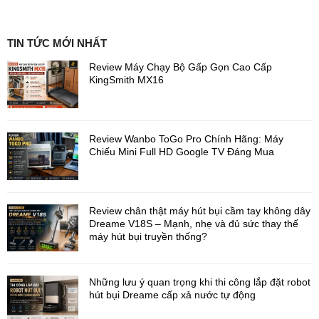
Bộ dây nhảy thông minh YUNMAI được gia công từ vật liệu
chính PU cao cấp ở bên ngoài cho khả năng chống mài mòn tốt
hơn. Lõi thép bên trong cứng cáp giúp tay cầm không bị uốn
cong, chống kéo mạnh nhưng vẫn đảm bảo kết cấu nhẹ và không
TIN TỨC MỚI NHẤT
có gánh nặng cho người tập.
Review Máy Chạy Bộ Gấp Gọn Cao Cấp
KingSmith MX16
Review Wanbo ToGo Pro Chính Hãng: Máy
Chiếu Mini Full HD Google TV Đáng Mua
Review chân thật máy hút bụi cầm tay không dây
Dreame V18S – Mạnh, nhẹ và đủ sức thay thế
máy hút bụi truyền thống?
Những lưu ý quan trọng khi thi công lắp đặt robot
hút bụi Dreame cấp xả nước tự động
Ngoài ra
dây nhảy thông minh YMSR-P701
sử dụng pin lưu trữ