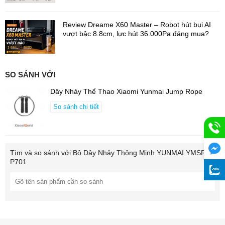
với hiệu suất vượt trội. Cụ thể thời lượng pin có thể lên tới 150
ngày sau khi sạc trong 2 giờ, vì vậy người dùng không cần sạc
Review Dreame X60 Master – Robot hút bụi AI
thường xuyên, ảnh hưởng đến quá trình sử dụng của người
vượt bậc 8.8cm, lực hút 36.000Pa đáng mua?
dùng.
SO SÁNH VỚI
Dây Nhảy Thể Thao Xiaomi Yunmai Jump Rope
So sánh chi tiết
Tìm và so sánh với
Bộ Dây Nhảy Thông Minh YUNMAI YMSR-
P701