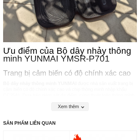
Ưu điểm của Bộ dây nhảy thông
minh YUNMAI YMSR-P701
Trang bị cảm biến có độ chính xác cao
Bộ dây nhảy thông minh YUNMAI
được nhà sản xuất trang bị
cảm biến có độ chính xác cao và chip thông minh nhập khẩu
CC2541. Dựa trên giám sát đa điểm, cùng thuật toán thông minh,
chip sẽ đếm và ghi lại chính xác từng bước nhảy của bạn, tự
Xem thêm
đồng hóa dữ liệu lên đám mây thông qua kết nối bluetooth 4.0 trên
điện thoại di động, giúp bạn dễ dàng theo dõi quá trình luyện tập
của mình.
SẢN PHẨM LIÊN QUAN