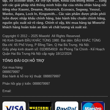
tập, Xe Scooter điện, Xe Trợ lực điện, Khoá cửa thông minh ... cùng
với các giải pháp nhà thông minh hiện đại của nhiều nhãn hàng nổi
tiếng như Xiaomi, Dreame, Roborock, Ecovacs, Segway, Yesoul,
Wanbo, Aqara, Lock In, Kingsmith... Các sản phẩm được phân phối
luôn được nhập khẩu chính hãng, bảo hành tiêu chuẩn chính hãng,
nguồn gốc xuất xứ rõ ràng. Chính vì vậy, khi mua hàng tại Miworld
khách hàng hoàn toàn an tâm về chất lượng và xuất xứ.
Copyright © 2012 – 2025 Miworld All Rights Reserved.
Hộ Kinh Doanh ĐẬU KHẮC TÙNG 1980. Đại diện: ĐẬU KHẮC TÙNG
Địa chỉ: 65 Phố Vọng, P Đồng Tâm, Q Hai Bà Trưng, Hà Nội.
Giấy phép kinh doanh số: 01D8054919 do Phòng Tài Chính - Kế Hoạch
Quận Hai Bà Trưng Hà Nội cấp ngày 18/12/2024
TỔNG ĐÀI GỌI HỖ TRỢ
Gọi mua hàng:
0888079997
Bảo hành & hỗ trợ kỹ thuật: 0888079997
Phản hồi góp ý kiến:
0888079997
Email: