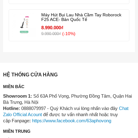
Máy Hút Bụi Lau Nhà Cầm Tay Roborock
F25 ACE- Bản Quốc Tế
8.990.000₫
(-10%)
9.990.000₫
HỆ THỐNG CỬA HÀNG
MIỀN BẮC
Showroom 1:
Số 63A Phố Vọng, Phường Đồng Tâm, Quận Hai
Bà Trưng, Hà Nội
Hotline:
0888079997 - Quý Khách vui lòng nhấn vào đây
Chat
Zalo Official Acount
để được tư vấn nhanh nhất hoặc truy
cập Fanpage
:
https://www.facebook.com/63aphovong
MIỀN TRUNG