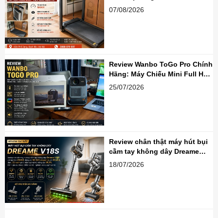
07/08/2026
Review Wanbo ToGo Pro Chính
Hãng: Máy Chiếu Mini Full HD
Google TV Đáng Mua
25/07/2026
Review chân thật máy hút bụi
cầm tay không dây Dreame
V18S – Mạnh, nhẹ và đủ sức
18/07/2026
thay thế máy hút bụi truyền
thống?