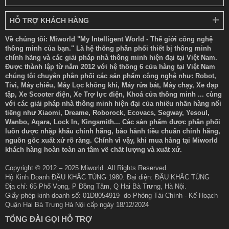
HỖ TRỢ KHÁCH HÀNG
Về chúng tôi: Miworld "My Intelligent World - Thế giới công nghệ
thông minh của bạn." Là hệ thống phân phối thiết bị thông minh
chính hãng và các giải pháp nhà thông minh hiện đại tại Việt Nam.
Được thành lập từ năm 2012 với hệ thống 6 cửa hàng tại Việt Nam
chúng tôi chuyên phân phối các sản phẩm công nghệ như: Robot,
Tivi, Máy chiếu, Máy Lọc không khí, Máy rửa bát, Máy chạy, Xe đạp
tập, Xe Scooter điện, Xe Trợ lực điện, Khoá cửa thông minh ... cùng
với các giải pháp nhà thông minh hiện đại của nhiều nhãn hàng nổi
tiếng như Xiaomi, Dreame, Roborock, Ecovacs, Segway, Yesoul,
Wanbo, Aqara, Lock In, Kingsmith... Các sản phẩm được phân phối
luôn được nhập khẩu chính hãng, bảo hành tiêu chuẩn chính hãng,
nguồn gốc xuất xứ rõ ràng. Chính vì vậy, khi mua hàng tại Miworld
khách hàng hoàn toàn an tâm về chất lượng và xuất xứ.
Copyright © 2012 – 2025 Miworld All Rights Reserved.
Hộ Kinh Doanh ĐẬU KHẮC TÙNG 1980. Đại diện: ĐẬU KHẮC TÙNG
Địa chỉ: 65 Phố Vọng, P Đồng Tâm, Q Hai Bà Trưng, Hà Nội.
Giấy phép kinh doanh số: 01D8054919 do Phòng Tài Chính - Kế Hoạch
Quận Hai Bà Trưng Hà Nội cấp ngày 18/12/2024
TỔNG ĐÀI GỌI HỖ TRỢ