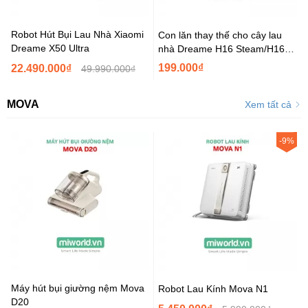
Robot Hút Bụi Lau Nhà Xiaomi
Con lăn thay thế cho cây lau
Dreame X50 Ultra
nhà Dreame H16 Steam/H16
Pro Triforce
199.000₫
22.490.000₫
49.990.000₫
MOVA
Xem tất cả
-9%
Máy hút bụi giường nệm Mova
Robot Lau Kính Mova N1
D20