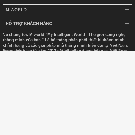
MIWORLD
HỖ TRỢ KHÁCH HÀNG
Về chúng tôi: Miworld "My Intelligent World - Thế giới công nghệ
thông minh của bạn." Là hệ thống phân phối thiết bị thông minh
chính hãng và các giải pháp nhà thông minh hiện đại tại Việt Nam.
Được thành lập từ năm 2012 với hệ thống 6 cửa hàng tại Việt Nam
chúng tôi chuyên phân phối các sản phẩm công nghệ như: Robot,
Tivi, Máy chiếu, Máy Lọc không khí, Máy rửa bát, Máy chạy, Xe đạp
tập, Xe Scooter điện, Xe Trợ lực điện, Khoá cửa thông minh ... cùng
với các giải pháp nhà thông minh hiện đại của nhiều nhãn hàng nổi
tiếng như Xiaomi, Dreame, Roborock, Ecovacs, Segway, Yesoul,
Wanbo, Aqara, Lock In, Kingsmith... Các sản phẩm được phân phối
luôn được nhập khẩu chính hãng, bảo hành tiêu chuẩn chính hãng,
nguồn gốc xuất xứ rõ ràng. Chính vì vậy, khi mua hàng tại Miworld
khách hàng hoàn toàn an tâm về chất lượng và xuất xứ.
Copyright © 2012 – 2025 Miworld All Rights Reserved.
Hộ Kinh Doanh ĐẬU KHẮC TÙNG 1980. Đại diện: ĐẬU KHẮC TÙNG
Địa chỉ: 65 Phố Vọng, P Đồng Tâm, Q Hai Bà Trưng, Hà Nội.
Giấy phép kinh doanh số: 01D8054919 do Phòng Tài Chính - Kế Hoạch
Quận Hai Bà Trưng Hà Nội cấp ngày 18/12/2024