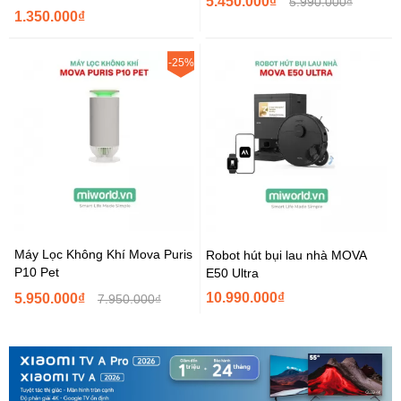
5.450.000₫
5.990.000₫
1.350.000₫
-25%
Máy Lọc Không Khí Mova Puris
Robot hút bụi lau nhà MOVA
P10 Pet
E50 Ultra
10.990.000₫
5.950.000₫
7.950.000₫