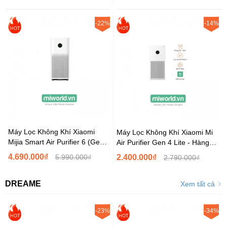
-22%
-14%
HOT
HOT
Máy Lọc Không Khí Xiaomi
Máy Lọc Không Khí Xiaomi Mi
Mijia Smart Air Purifier 6 (Gen
Air Purifier Gen 4 Lite - Hàng
6) Hàng Chính...
Chính Hãng
4.690.000₫
5.990.000₫
2.400.000₫
2.790.000₫
DREAME
Xem tất cả
-23%
-34%
HOT
HOT