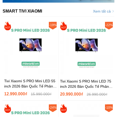
SMART TIVI XIAOMI
Xem tất cả
-19%
-22%
HOT
HOT
Tivi Xiaomi S PRO Mini LED 55
Tivi Xiaomi S PRO Mini LED 75
inch 2026 Bản Quốc Tế Phân
inch 2026 Bản Quốc Tế Phân
Phối...
Phối...
12.990.000₫
15.990.000₫
20.990.000₫
26.990.000₫
-24%
-10%
HOT
HOT