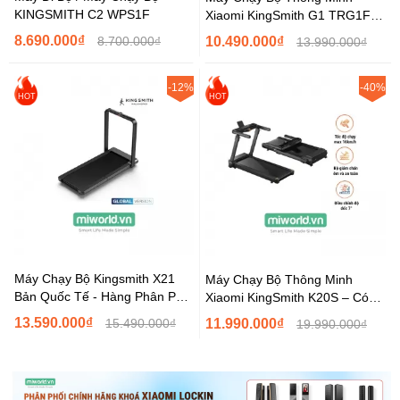
KINGSMITH C2 WPS1F
Xiaomi KingSmith G1 TRG1F
12Km/h Bản Quốc Tế
8.690.000₫
8.700.000₫
10.490.000₫
13.990.000₫
-12%
-40%
HOT
HOT
Máy Chạy Bộ Kingsmith X21
Máy Chạy Bộ Thông Minh
Bản Quốc Tế - Hàng Phân Phối
Xiaomi KingSmith K20S – Có
Chính Hãng
Điều Chỉnh Độ Dốc
13.590.000₫
15.490.000₫
11.990.000₫
19.990.000₫