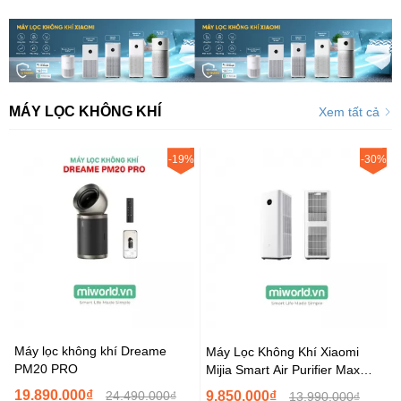
MÁY LỌC KHÔNG KHÍ
Xem tất cả
-19%
-30%
Máy lọc không khí Dreame
Máy Lọc Không Khí Xiaomi
PM20 PRO
Mijia Smart Air Purifier Max
108m² - Model 2026
19.890.000₫
24.490.000₫
9.850.000₫
13.990.000₫