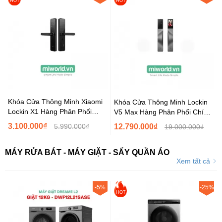
HOT
HOT
Khóa Cửa Thông Minh Xiaomi
Khóa Cửa Thông Minh Lockin
Lockin X1 Hàng Phân Phối
V5 Max Hàng Phân Phối Chính
Chính Hãng Bản Quốc...
Hãng Bản...
3.100.000₫
5.990.000₫
12.790.000₫
19.000.000₫
MÁY RỬA BÁT - MÁY GIẶT - SẤY QUẦN ÁO
Xem tất cả
-5%
-25%
HOT