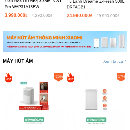
Điều Hoà Di Động Xiaomi NWT
Tủ Lạnh Dreame Z-Fresh 508L
Pro WAP31A15EW
DRFAGB1
3.990.000₫
4.290.000₫
24.990.000₫
29.990.000₫
MÁY HÚT ẨM
Xem tất cả
-25%
-17%
HOT
HOT