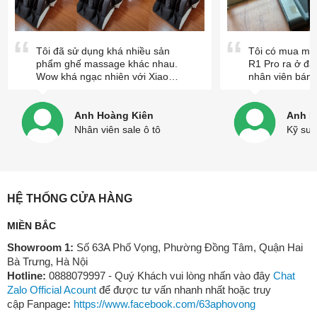
Tôi đã sử dụng khá nhiều sản
Tôi có mua mộ
phẩm ghế massage khác nhau.
R1 Pro ra ở đây
Wow khá ngạc nhiên với Xiaomi
nhân viên bán 
một cái tên hoàn toàn mới lạ.
rất nhiệt tình 
Tôi đã đến cửa hàng trải nghiệm
rất là yên tâm.
và hoàn toàn bị chinh phục bởi
Anh Hoàng Kiên
Anh L
chiếc ghế massage Joypal AI
Nhân viên sale ô tô
Kỹ sư
Monster của Xiaomi. Ghê khá dễ
vận hành , kết nối điện thoại
điều khiển khá tiện lợi. Cám ơn
cửa hàng đã giao hàng và lắp
đặt tận nơi cho mình.
HỆ THỐNG CỬA HÀNG
MIỀN BẮC
Showroom 1:
Số 63A Phố Vọng, Phường Đồng Tâm, Quận Hai
Bà Trưng, Hà Nội
Hotline:
0888079997 - Quý Khách vui lòng nhấn vào đây
Chat
Zalo Official Acount
để được tư vấn nhanh nhất hoặc truy
cập Fanpage
:
https://www.facebook.com/63aphovong