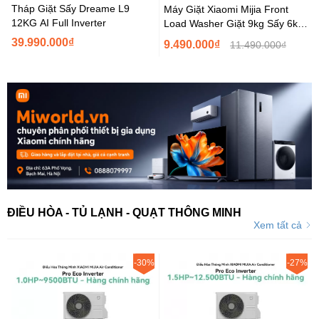
Tháp Giặt Sấy Dreame L9
Máy Giặt Xiaomi Mijia Front
12KG AI Full Inverter
Load Washer Giặt 9kg Sấy 6kg
WD090MJA08VN Hàng Chính...
39.990.000₫
9.490.000₫
11.490.000₫
ĐIỀU HÒA - TỦ LẠNH - QUẠT THÔNG MINH
Xem tất cả
-30%
-27%