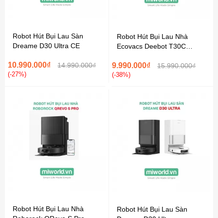
Robot Hút Bụi Lau Sàn
Robot Hút Bụi Lau Nhà
Dreame D30 Ultra CE
Ecovacs Deebot T30C
Prime Omni - Bản Nâng Cấp
10.990.000₫
14.990.000₫
9.990.000₫
2026
15.990.000₫
(-27%)
(-38%)
Robot Hút Bụi Lau Nhà
Robot Hút Bụi Lau Sàn