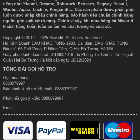
tiếng như Xiaomi, Dreame, Roborock, Ecovacs, Segway, Yesoul,
Wanbo, Aqara, Lock In, Kingsmith... Các sản phẩm được phân phối
luôn được nhập khẩu chính hãng, bảo hành tiêu chuẩn chính hãng,
nguồn gốc xuất xứ rõ ràng. Chính vì vậy, khi mua hàng tại Miworld
khách hàng hoàn toàn an tâm về chất lượng và xuất xứ.
Copyright © 2012 – 2025 Miworld All Rights Reserved.
Hộ Kinh Doanh ĐẬU KHẮC TÙNG 1980. Đại diện: ĐẬU KHẮC TÙNG
Địa chỉ: 65 Phố Vọng, P Đồng Tâm, Q Hai Bà Trưng, Hà Nội.
Giấy phép kinh doanh số: 01D8054919 do Phòng Tài Chính - Kế Hoạch
Quận Hai Bà Trưng Hà Nội cấp ngày 18/12/2024
TỔNG ĐÀI GỌI HỖ TRỢ
Gọi mua hàng:
0888079997
Bảo hành & hỗ trợ kỹ thuật: 0888079997
Phản hồi góp ý kiến:
0888079997
Email: