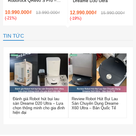
Roborock QRevo S Pro –
Dreame D30 Ultra
Bản Quốc Tế
10.990.000₫
13.990.000₫
12.990.000₫
15.990.000₫
(-21%)
(-19%)
TIN TỨC
Đánh giá Robot hút bụi lau
Review Robot Hút Bụi Lau
sàn Dreame D20 Ultra – Lựa
Sàn Chuyên Dụng Dreame
chọn thông minh cho gia đình
X60 Ultra – Bản Quốc Tế
hiện đại