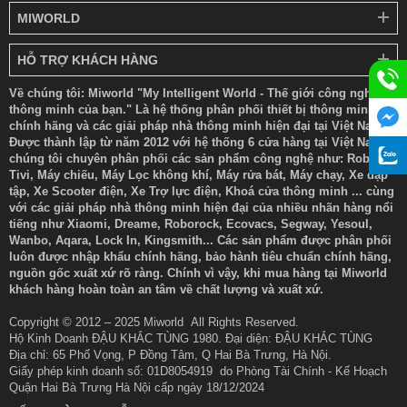
MIWORLD
HỖ TRỢ KHÁCH HÀNG
Về chúng tôi: Miworld "My Intelligent World - Thế giới công nghệ
thông minh của bạn." Là hệ thống phân phối thiết bị thông minh
chính hãng và các giải pháp nhà thông minh hiện đại tại Việt Nam.
Được thành lập từ năm 2012 với hệ thống 6 cửa hàng tại Việt Nam
chúng tôi chuyên phân phối các sản phẩm công nghệ như: Robot,
Tivi, Máy chiếu, Máy Lọc không khí, Máy rửa bát, Máy chạy, Xe đạp
tập, Xe Scooter điện, Xe Trợ lực điện, Khoá cửa thông minh ... cùng
với các giải pháp nhà thông minh hiện đại của nhiều nhãn hàng nổi
tiếng như Xiaomi, Dreame, Roborock, Ecovacs, Segway, Yesoul,
Wanbo, Aqara, Lock In, Kingsmith... Các sản phẩm được phân phối
luôn được nhập khẩu chính hãng, bảo hành tiêu chuẩn chính hãng,
nguồn gốc xuất xứ rõ ràng. Chính vì vậy, khi mua hàng tại Miworld
khách hàng hoàn toàn an tâm về chất lượng và xuất xứ.
Copyright © 2012 – 2025 Miworld All Rights Reserved.
Hộ Kinh Doanh ĐẬU KHẮC TÙNG 1980. Đại diện: ĐẬU KHẮC TÙNG
Địa chỉ: 65 Phố Vọng, P Đồng Tâm, Q Hai Bà Trưng, Hà Nội.
Giấy phép kinh doanh số: 01D8054919 do Phòng Tài Chính - Kế Hoạch
Quận Hai Bà Trưng Hà Nội cấp ngày 18/12/2024