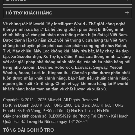
HỖ TRỢ KHÁCH HÀNG
Về chúng tôi: Miworld "My Intelligent World - Thế giới công nghệ
thông minh của bạn." Là hệ thống phân phối thiết bị thông minh
chính hãng và các giải pháp nhà thông minh hiện đại tại Việt Nam.
Được thành lập từ năm 2012 với hệ thống 6 cửa hàng tại Việt Nam
chúng tôi chuyên phân phối các sản phẩm công nghệ như: Robot,
Tivi, Máy chiếu, Máy Lọc không khí, Máy rửa bát, Máy chạy, Xe đạp
tập, Xe Scooter điện, Xe Trợ lực điện, Khoá cửa thông minh ... cùng
với các giải pháp nhà thông minh hiện đại của nhiều nhãn hàng nổi
tiếng như Xiaomi, Dreame, Roborock, Ecovacs, Segway, Yesoul,
Wanbo, Aqara, Lock In, Kingsmith... Các sản phẩm được phân phối
luôn được nhập khẩu chính hãng, bảo hành tiêu chuẩn chính hãng,
nguồn gốc xuất xứ rõ ràng. Chính vì vậy, khi mua hàng tại Miworld
khách hàng hoàn toàn an tâm về chất lượng và xuất xứ.
Copyright © 2012 – 2025 Miworld All Rights Reserved.
Hộ Kinh Doanh ĐẬU KHẮC TÙNG 1980. Đại diện: ĐẬU KHẮC TÙNG
Địa chỉ: 65 Phố Vọng, P Đồng Tâm, Q Hai Bà Trưng, Hà Nội.
Giấy phép kinh doanh số: 01D8054919 do Phòng Tài Chính - Kế Hoạch
Quận Hai Bà Trưng Hà Nội cấp ngày 18/12/2024
TỔNG ĐÀI GỌI HỖ TRỢ