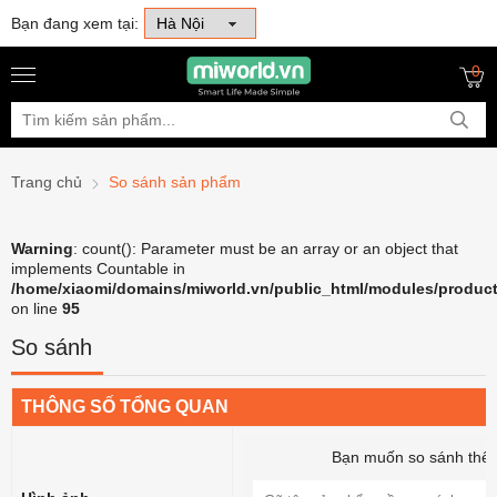
Bạn đang xem tại:
0
Trang chủ
So sánh sản phẩm
Warning
: count(): Parameter must be an array or an object that
implements Countable in
/home/xiaomi/domains/miworld.vn/public_html/modules/product
on line
95
So sánh
THÔNG SỐ TỔNG QUAN
Bạn muốn so sánh thê