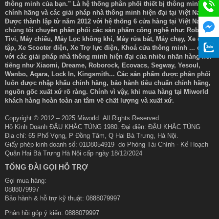
thông minh của bạn." Là hệ thống phân phối thiết bị thông minh
chính hãng và các giải pháp nhà thông minh hiện đại tại Việt Nam.
Được thành lập từ năm 2012 với hệ thống 6 cửa hàng tại Việt Nam
chúng tôi chuyên phân phối các sản phẩm công nghệ như: Robot,
Tivi, Máy chiếu, Máy Lọc không khí, Máy rửa bát, Máy chạy, Xe đạp
tập, Xe Scooter điện, Xe Trợ lực điện, Khoá cửa thông minh ... cùng
với các giải pháp nhà thông minh hiện đại của nhiều nhãn hàng nổi
tiếng như Xiaomi, Dreame, Roborock, Ecovacs, Segway, Yesoul,
Wanbo, Aqara, Lock In, Kingsmith... Các sản phẩm được phân phối
luôn được nhập khẩu chính hãng, bảo hành tiêu chuẩn chính hãng,
nguồn gốc xuất xứ rõ ràng. Chính vì vậy, khi mua hàng tại Miworld
khách hàng hoàn toàn an tâm về chất lượng và xuất xứ.
Copyright © 2012 – 2025 Miworld All Rights Reserved.
Hộ Kinh Doanh ĐẬU KHẮC TÙNG 1980. Đại diện: ĐẬU KHẮC TÙNG
Địa chỉ: 65 Phố Vọng, P Đồng Tâm, Q Hai Bà Trưng, Hà Nội.
Giấy phép kinh doanh số: 01D8054919 do Phòng Tài Chính - Kế Hoạch
Quận Hai Bà Trưng Hà Nội cấp ngày 18/12/2024
TỔNG ĐÀI GỌI HỖ TRỢ
Gọi mua hàng:
0888079997
Bảo hành & hỗ trợ kỹ thuật: 0888079997
Phản hồi góp ý kiến:
0888079997