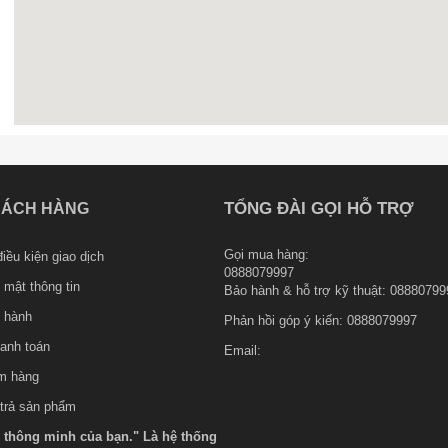
TỔNG ĐÀI GỌI HỖ TRỢ
HÁCH HÀNG
Gọi mua hàng:
iều kiện giao dịch
0888079997
 mật thông tin
Bảo hành & hỗ trợ kỹ thuật: 08880799
 hành
Phản hồi góp ý kiến:
0888079997
anh toán
Email:
m hàng
 trả sản phẩm
ệ thông minh của bạn." Là hệ thống