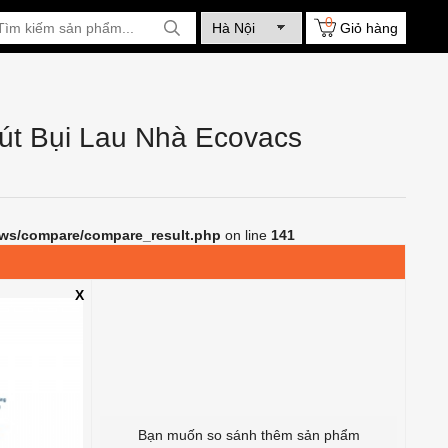
0
Giỏ hàng
út Bụi Lau Nhà Ecovacs
ews/compare/compare_result.php
on line
141
X
Bạn muốn so sánh thêm sản phẩm