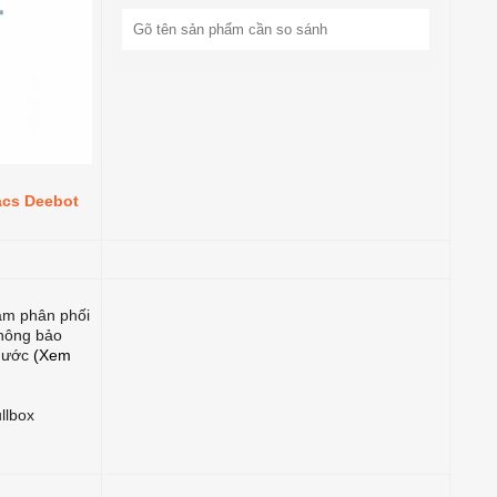
acs Deebot
am phân phối
không bảo
 nước
(Xem
llbox