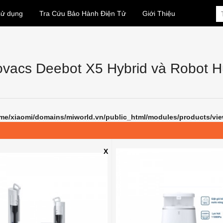
sử dụng
Tra Cứu Bảo Hành Điện Tử
Giới Thiệu
ovacs Deebot X5 Hybrid và Robot H
me/xiaomi/domains/miworld.vn/public_html/modules/products/vi
X