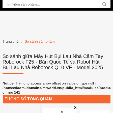
Bạn đang xem tại:
Trang chủ
So sánh sản phẩm
So sánh giữa Máy Hút Bụi Lau Nhà Cầm Tay
Roborock F25 - Bản Quốc Tế và Robot Hút
Bụi Lau Nhà Roborock Q10 VF - Model 2025
Notice
: Trying to access array offset on value of type null in
/home/xiaomi/domains/miworld.vn/public_html/modules/produc
on line
141
THÔNG SỐ TỔNG QUAN
X