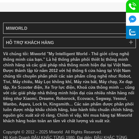
MIWORLD
HỖ TRỢ KHÁCH HÀNG
Về chúng tôi: Miworld "My Intelligent World - Thế giới công nghệ
thông minh của bạn." Là hệ thống phân phối thiết bị thông minh
chính hãng và các giải pháp nhà thông minh hiện đại tại Việt Nam.
Được thành lập từ năm 2012 với hệ thống 6 cửa hàng tại Việt Nam
chúng tôi chuyên phân phối các sản phẩm công nghệ như: Robot,
Tivi, Máy chiếu, Máy Lọc không khí, Máy rửa bát, Máy chạy, Xe đạp
tập, Xe Scooter điện, Xe Trợ lực điện, Khoá cửa thông minh ... cùng
với các giải pháp nhà thông minh hiện đại của nhiều nhãn hàng nổi
tiếng như Xiaomi, Dreame, Roborock, Ecovacs, Segway, Yesoul,
Wanbo, Aqara, Lock In, Kingsmith... Các sản phẩm được phân phối
luôn được nhập khẩu chính hãng, bảo hành tiêu chuẩn chính hãng,
nguồn gốc xuất xứ rõ ràng. Chính vì vậy, khi mua hàng tại Miworld
khách hàng hoàn toàn an tâm về chất lượng và xuất xứ.
Copyright © 2012 – 2025 Miworld All Rights Reserved.
Hộ Kinh Doanh ĐẬU KHẮC TÙNG 1980. Đại diện: ĐẬU KHẮC TÙNG