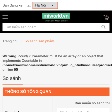
Bạn đang xem tại:
0
Trang chủ
So sánh sản phẩm
Warning
: count(): Parameter must be an array or an object that
implements Countable in
/home/xiaomi/domains/miworld.vn/public_html/modules/product
on line
95
So sánh
THÔNG SỐ TỔNG QUAN
Bạn muốn so sánh thê