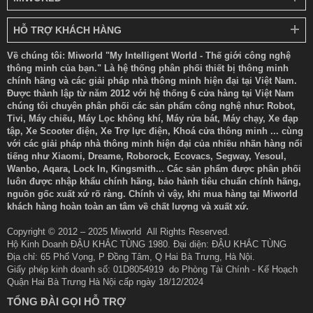
HỖ TRỢ KHÁCH HÀNG
Về chúng tôi: Miworld "My Intelligent World - Thế giới công nghệ
thông minh của bạn." Là hệ thống phân phối thiết bị thông minh
chính hãng và các giải pháp nhà thông minh hiện đại tại Việt Nam.
Được thành lập từ năm 2012 với hệ thống 6 cửa hàng tại Việt Nam
chúng tôi chuyên phân phối các sản phẩm công nghệ như: Robot,
Tivi, Máy chiếu, Máy Lọc không khí, Máy rửa bát, Máy chạy, Xe đạp
tập, Xe Scooter điện, Xe Trợ lực điện, Khoá cửa thông minh ... cùng
với các giải pháp nhà thông minh hiện đại của nhiều nhãn hàng nổi
tiếng như Xiaomi, Dreame, Roborock, Ecovacs, Segway, Yesoul,
Wanbo, Aqara, Lock In, Kingsmith... Các sản phẩm được phân phối
luôn được nhập khẩu chính hãng, bảo hành tiêu chuẩn chính hãng,
nguồn gốc xuất xứ rõ ràng. Chính vì vậy, khi mua hàng tại Miworld
khách hàng hoàn toàn an tâm về chất lượng và xuất xứ.
Copyright © 2012 – 2025 Miworld All Rights Reserved.
Hộ Kinh Doanh ĐẬU KHẮC TÙNG 1980. Đại diện: ĐẬU KHẮC TÙNG
Địa chỉ: 65 Phố Vọng, P Đồng Tâm, Q Hai Bà Trưng, Hà Nội.
Giấy phép kinh doanh số: 01D8054919 do Phòng Tài Chính - Kế Hoạch
Quận Hai Bà Trưng Hà Nội cấp ngày 18/12/2024
TỔNG ĐÀI GỌI HỖ TRỢ