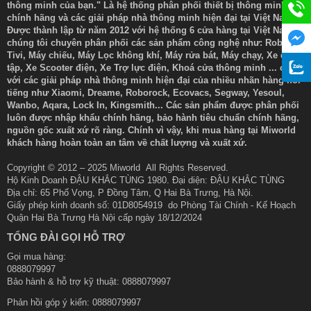
thông minh của bạn." Là hệ thống phân phối thiết bị thông minh
chính hãng và các giải pháp nhà thông minh hiện đại tại Việt Nam.
Được thành lập từ năm 2012 với hệ thống 6 cửa hàng tại Việt Nam
chúng tôi chuyên phân phối các sản phẩm công nghệ như: Robot,
Tivi, Máy chiếu, Máy Lọc không khí, Máy rửa bát, Máy chạy, Xe đạp
tập, Xe Scooter điện, Xe Trợ lực điện, Khoá cửa thông minh ... cùng
với các giải pháp nhà thông minh hiện đại của nhiều nhãn hàng nổi
tiếng như Xiaomi, Dreame, Roborock, Ecovacs, Segway, Yesoul,
Wanbo, Aqara, Lock In, Kingsmith... Các sản phẩm được phân phối
luôn được nhập khẩu chính hãng, bảo hành tiêu chuẩn chính hãng,
nguồn gốc xuất xứ rõ ràng. Chính vì vậy, khi mua hàng tại Miworld
khách hàng hoàn toàn an tâm về chất lượng và xuất xứ.
Copyright © 2012 – 2025 Miworld All Rights Reserved.
Hộ Kinh Doanh ĐẬU KHẮC TÙNG 1980. Đại diện: ĐẬU KHẮC TÙNG
Địa chỉ: 65 Phố Vọng, P Đồng Tâm, Q Hai Bà Trưng, Hà Nội.
Giấy phép kinh doanh số: 01D8054919 do Phòng Tài Chính - Kế Hoạch
Quận Hai Bà Trưng Hà Nội cấp ngày 18/12/2024
TỔNG ĐÀI GỌI HỖ TRỢ
Gọi mua hàng:
0888079997
Bảo hành & hỗ trợ kỹ thuật: 0888079997
Phản hồi góp ý kiến:
0888079997