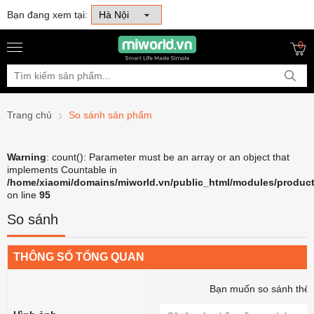
Bạn đang xem tại:
0
Trang chủ
So sánh sản phẩm
Warning
: count(): Parameter must be an array or an object that
implements Countable in
/home/xiaomi/domains/miworld.vn/public_html/modules/product
on line
95
So sánh
THÔNG SỐ TỔNG QUAN
Bạn muốn so sánh thê