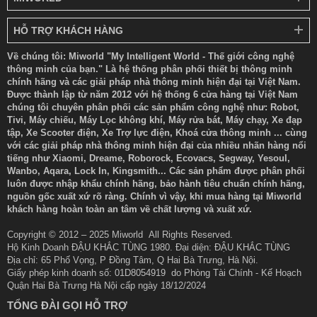
HỖ TRỢ KHÁCH HÀNG
Về chúng tôi: Miworld "My Intelligent World - Thế giới công nghệ
thông minh của bạn." Là hệ thống phân phối thiết bị thông minh
chính hãng và các giải pháp nhà thông minh hiện đại tại Việt Nam.
Được thành lập từ năm 2012 với hệ thống 6 cửa hàng tại Việt Nam
chúng tôi chuyên phân phối các sản phẩm công nghệ như: Robot,
Tivi, Máy chiếu, Máy Lọc không khí, Máy rửa bát, Máy chạy, Xe đạp
tập, Xe Scooter điện, Xe Trợ lực điện, Khoá cửa thông minh ... cùng
với các giải pháp nhà thông minh hiện đại của nhiều nhãn hàng nổi
tiếng như Xiaomi, Dreame, Roborock, Ecovacs, Segway, Yesoul,
Wanbo, Aqara, Lock In, Kingsmith... Các sản phẩm được phân phối
luôn được nhập khẩu chính hãng, bảo hành tiêu chuẩn chính hãng,
nguồn gốc xuất xứ rõ ràng. Chính vì vậy, khi mua hàng tại Miworld
khách hàng hoàn toàn an tâm về chất lượng và xuất xứ.
Copyright © 2012 – 2025 Miworld All Rights Reserved.
Hộ Kinh Doanh ĐẬU KHẮC TÙNG 1980. Đại diện: ĐẬU KHẮC TÙNG
Địa chỉ: 65 Phố Vọng, P Đồng Tâm, Q Hai Bà Trưng, Hà Nội.
Giấy phép kinh doanh số: 01D8054919 do Phòng Tài Chính - Kế Hoạch
Quận Hai Bà Trưng Hà Nội cấp ngày 18/12/2024
TỔNG ĐÀI GỌI HỖ TRỢ