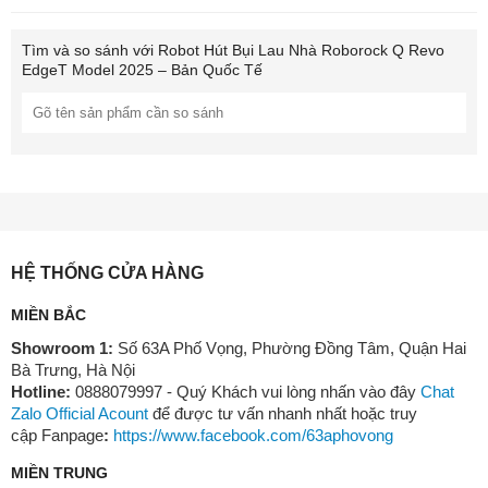
Tìm và so sánh với
Robot Hút Bụi Lau Nhà Roborock Q Revo
EdgeT Model 2025 – Bản Quốc Tế
Hệ thống cảm biến được nâng cấp giúp robot tránh vật cản thông
minh, giảm va chạm và duy trì độ bền cho thiết bị. Thậm chí,
robot còn
nhận diện tới 108 loại vật thể
nhờ tích hợp công nghệ
Reactive AI
, giúp hạn chế vướng dây, đồ chơi trẻ em hoặc các
chướng ngại vật nhỏ trên sàn.
HỆ THỐNG CỬA HÀNG
Trạm Sạc Đa Năng 3.0 – “Trợ Lý Dọn
MIỀN BẮC
Dẹp” Tự Động Toàn Diện
Showroom 1:
Số 63A Phố Vọng, Phường Đồng Tâm, Quận Hai
Một trong những điểm sáng của
QRevo EdgeT
chính là
trạm sạc
Bà Trưng, Hà Nội
đa năng 3.0
, tích hợp
8 tính năng
hỗ trợ làm sạch tự động:
Hotline:
0888079997 - Quý Khách vui lòng nhấn vào đây
Chat
Zalo Official Acount
để được tư vấn nhanh nhất hoặc truy
Tự động đổ bụi
vào túi chứa, tránh phát tán bụi ra môi
cập Fanpage
:
https://www.facebook.com/63aphovong
trường
MIỀN TRUNG
Giặt giẻ lau bằng nước nóng 75°C
, loại bỏ vi khuẩn