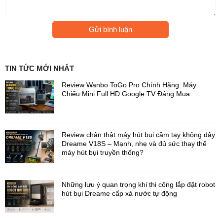
Gửi bình luận
TIN TỨC MỚI NHẤT
Review Wanbo ToGo Pro Chính Hãng: Máy
Chiếu Mini Full HD Google TV Đáng Mua
Review chân thật máy hút bụi cầm tay không dây
Dreame V18S – Mạnh, nhẹ và đủ sức thay thế
máy hút bụi truyền thống?
Đặc biệt, với khả năng giặt giẻ bằng
nước nóng 75°C
và sấy
khô bằng
khí ấm 45°C
, robot luôn đảm bảo khăn lau sạch khuẩn,
Những lưu ý quan trọng khi thi công lắp đặt robot
khô ráo sau mỗi lần hoạt động. Tính năng này cực kỳ hữu ích
hút bụi Dreame cấp xả nước tự động
trong việc ngăn ngừa mùi hôi, nấm mốc và bảo vệ sức khỏe
người dùng.