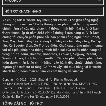
MIWORLD
HỖ TRỢ KHÁCH HÀNG
Về chúng tôi: Miworld "My Intelligent World - Thế giới công nghệ
thông minh của bạn." Là hệ thống phân phối thiết bị thông minh
chính hãng và các giải pháp nhà thông minh hiện đại tại Việt Nam.
Được thành lập từ năm 2012 với hệ thống 6 cửa hàng tại Việt Nam
chúng tôi chuyên phân phối các sản phẩm công nghệ như: Robot,
Tivi, Máy chiếu, Máy Lọc không khí, Máy rửa bát, Máy chạy, Xe đạp
tập, Xe Scooter điện, Xe Trợ lực điện, Khoá cửa thông minh ... cùng
với các giải pháp nhà thông minh hiện đại của nhiều nhãn hàng nổi
tiếng như Xiaomi, Dreame, Roborock, Ecovacs, Segway, Yesoul,
Wanbo, Aqara, Lock In, Kingsmith... Các sản phẩm được phân phối
luôn được nhập khẩu chính hãng, bảo hành tiêu chuẩn chính hãng,
nguồn gốc xuất xứ rõ ràng. Chính vì vậy, khi mua hàng tại Miworld
khách hàng hoàn toàn an tâm về chất lượng và xuất xứ.
Copyright © 2012 – 2025 Miworld All Rights Reserved.
Hộ Kinh Doanh ĐẬU KHẮC TÙNG 1980. Đại diện: ĐẬU KHẮC TÙNG
Địa chỉ: 65 Phố Vọng, P Đồng Tâm, Q Hai Bà Trưng, Hà Nội.
Giấy phép kinh doanh số: 01D8054919 do Phòng Tài Chính - Kế Hoạch
Quận Hai Bà Trưng Hà Nội cấp ngày 18/12/2024
TỔNG ĐÀI GỌI HỖ TRỢ