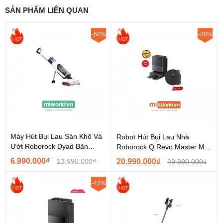
mạnh mẽ, robot dễ dàng xử lý mọi loại bụi bẩn từ bụi mịn li ti cho
SẢN PHẨM LIÊN QUAN
đến tóc, lông thú cưng hay các mảnh vụn lớn trên sàn nhà.
-50%
-30%
HOT
HOT
Máy Hút Bụi Lau Sàn Khô Và
Robot Hút Bụi Lau Nhà
Ướt Roborock Dyad Bản
Roborock Q Revo Master Mở
Quốc Tế Hàng...
Rộng Chổi Cạnh Flexi –...
6.990.000₫
13.990.000₫
20.990.000₫
29.990.000₫
-43%
HOT
HOT