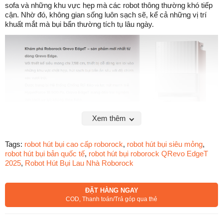
sofa và những khu vực hẹp mà các robot thông thường khó tiếp
cận. Nhờ đó, không gian sống luôn sạch sẽ, kể cả những vị trí
khuất mắt mà bụi bẩn thường tích tụ lâu ngày.
Xem thêm
Bên cạnh đó, thiết kế tối ưu về kích thước (350 × 352 × 79.8 mm)
giúp robot hoạt động linh hoạt, hạn chế va chạm vào nội thất trong
Tags:
robot hút bụi cao cấp roborock
,
robot hút bụi siêu mỏng
,
nhà và giữ an toàn cho cả thiết bị lẫn đồ đạc.
robot hút bụi bản quốc tế
,
robot hút bụi roborock QRevo EdgeT
2025
,
Robot Hút Bụi Lau Nhà Roborock
Lực Hút HyperForce 18.500 Pa – Làm
S
ạch Sâu Đến Từng Hạt Bụi
ĐẶT HÀNG NGAY
COD, Thanh toán/Trả góp qua thẻ
Roborock QRevo EdgeT 2025
được trang bị hệ thống hút
HyperForce thế hệ mới với lực hút lên đến 18.50
0 Pa
– một
con số ấn tượng trong dòng robot hút bụi hiện nay. Nhờ lực hút