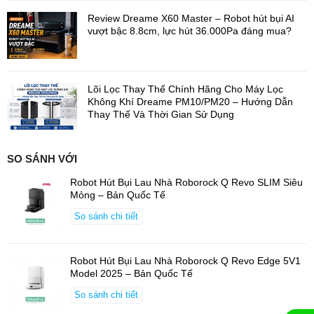
Công Nghệ Điều Hướng RetractSense –
Review Dreame X60 Master – Robot hút bụi AI
Quét Không Gian 360° Chính Xác
vượt bậc 8.8cm, lực hút 36.000Pa đáng mua?
Roborock QRevo EdgeT sở hữu công nghệ điều hướng tiên tiến
RetractSense LDS
, cho phép
nâng hạ linh hoạt
và
q
uét không
gian 360°
. Nhờ
đó, robot dễ dàng nhận diện bố cục nhà, xây
Lõi Lọc Thay Thế Chính Hãng Cho Máy Lọc
dựng bản đồ chính xác và lập kế hoạch làm sạch khoa học theo
Không Khí Dreame PM10/PM20 – Hướng Dẫn
từng khu vực.
Thay Thế Và Thời Gian Sử Dụng
SO SÁNH VỚI
Robot Hút Bụi Lau Nhà Roborock Q Revo SLIM Siêu
Mỏng – Bản Quốc Tế
So sánh chi tiết
Robot Hút Bụi Lau Nhà Roborock Q Revo Edge 5V1
Model 2025 – Bản Quốc Tế
So sánh chi tiết