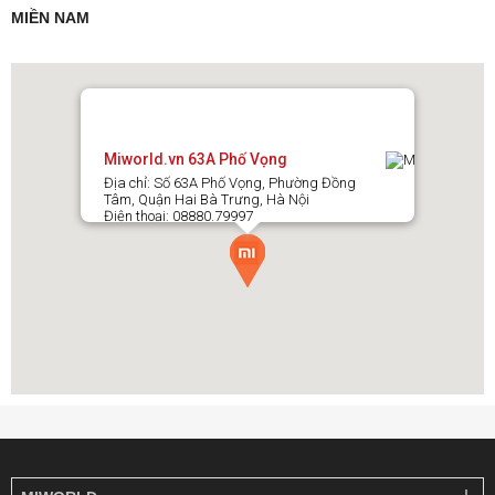
hiệu quả
MIỀN NAM
Sấy khô bằng khí ấm
, tránh mùi hôi và nấm mốc
Làm sạch trạm sạc tự động
, giữ dock luôn vệ sinh
Tự động cấp nước
cho bình chứa
Sạc nhanh, an toàn
Miworld.vn 63A Phố Vọng
Tự động phát hiện và nâng khăn lau khi gặp thảm
Địa chỉ: Số 63A Phố Vọng, Phường Đồng
Tâm, Quận Hai Bà Trưng, Hà Nội
Hiển thị tình trạng hoạt động và bảo trì thông minh
Điện thoại: 08880.79997