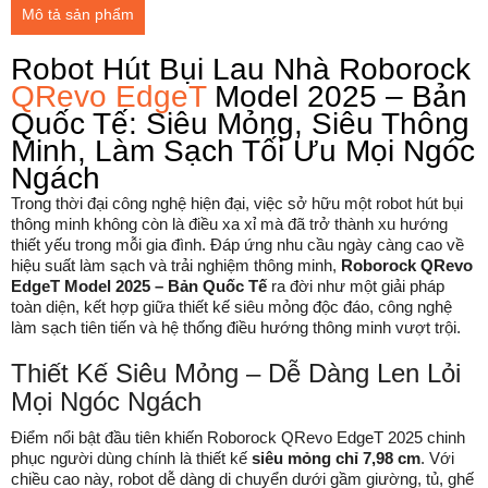
Mô tả sản phẩm
Robot Hút Bụi Lau Nhà Roborock
QRevo EdgeT
Model 2025 – Bản
Quốc Tế: Siêu Mỏng, Siêu Thông
Minh, Làm Sạch Tối Ưu Mọi Ngóc
Ngách
Trong thời đại công nghệ hiện đại, việc sở hữu một robot hút bụi
thông minh không còn là điều xa xỉ mà đã trở thành xu hướng
thiết yếu trong mỗi gia đình. Đáp ứng nhu cầu ngày càng cao về
hiệu suất làm sạch và trải nghiệm thông minh,
Roborock QRevo
EdgeT Model 2025 – Bản Quốc Tế
ra đời như một giải pháp
toàn diện, kết hợp giữa thiết kế siêu mỏng độc đáo, công nghệ
làm sạch tiên tiến và hệ thống điều hướng thông minh vượt trội.
Thiết Kế Siêu Mỏng – Dễ Dàng Len Lỏi
Mọi Ngóc Ngách
Điểm nổi bật đầu tiên khiến Roborock QRevo EdgeT 2025 chinh
phục người dùng chính là thiết kế
siêu mỏng chỉ 7,98 cm
. Với
chiều cao này, robot dễ dàng di chuyển dưới gầm giường, tủ, ghế