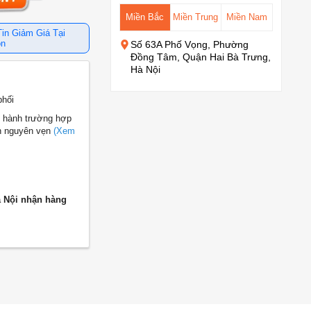
Miền Bắc
Miền Trung
Miền Nam
in Giảm Giá Tại
òn
Số 63A Phố Vọng, Phường
Đồng Tâm, Quận Hai Bà Trưng,
Hà Nội
phối
 hành trường hợp
n nguyên vẹn
(Xem
à Nội nhận hàng