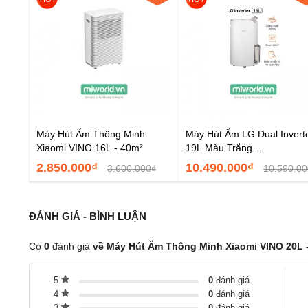
Máy Hút Ẩm Thông Minh
Máy Hút Ẩm LG Dual Invert
Xiaomi VINO 16L - 40m²
19L Màu Trắng
MD19GQGE0.ABAE – Hàng
2.850.000₫
10.490.000₫
3.600.000₫
10.590.00
Chính Hãng
ĐÁNH GIÁ - BÌNH LUẬN
Có
0
đánh giá
về Máy Hút Ẩm Thông Minh Xiaomi VINO 20L 
5
0
đánh giá
4
0
đánh giá
3
0
đánh giá