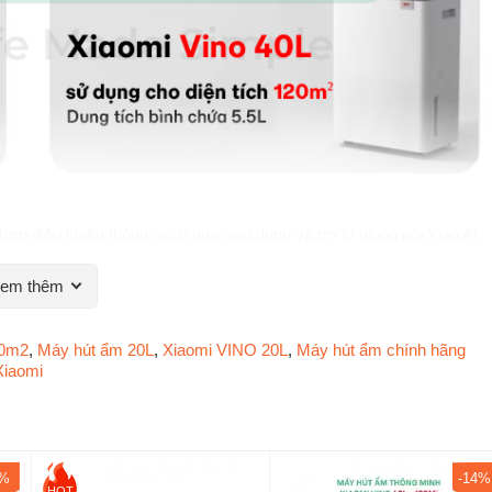
h hợp điều khiển thông minh qua ứng dụng và trợ lý giọng nói Xiao AI,
em thêm
p Không Gian Gia Đình
60m2
,
Máy hút ẩm 20L
,
Xiaomi VINO 20L
,
Máy hút ẩm chính hãng
Xiaomi
1%
-14%
HOT