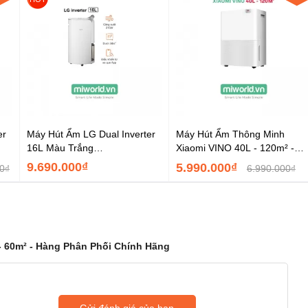
er
Máy Hút Ẩm LG Dual Inverter
Máy Hút Ẩm Thông Minh
16L Màu Trắng
Xiaomi VINO 40L - 120m² -
MD16GQSE0.ABAE – Hàng
Hàng Phân Phối Chính Hãng
9.690.000₫
5.990.000₫
0₫
6.990.000₫
Chính Hãng
- 60m² - Hàng Phân Phối Chính Hãng
Gửi đánh giá của bạn