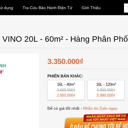
sử dụng
Tra Cứu Bảo Hành Điện Tử
Giới Thiệu
 VINO 20L - 60m² - Hàng Phân Ph
3.350.000₫
PHIÊN BẢN KHÁC:
16L - 40m²
16L - 120m²
3.600.000₫
6.990.000₫
2.850.000₫
5.990.000₫
Để có giá tốt nhất -
Nhắn tin Zalo ngay