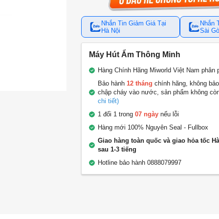
Nhắn Tin Giảm Giá Tại
Nhắn T
Hà Nội
Sài G
Máy Hút Ẩm Thông Minh
Hàng Chính Hãng Miworld Việt Nam phân 
Bảo hành
12 tháng
chính hãng, không bảo
chập cháy vào nước, sản phẩm không cò
chi tiết)
1 đổi 1 trong
07 ngày
nếu lỗi
Hàng mới 100% Nguyên Seal - Fullbox
Giao hàng toàn quốc và giao hỏa tốc H
sau 1-3 tiếng
Hotline bảo hành 0888079997