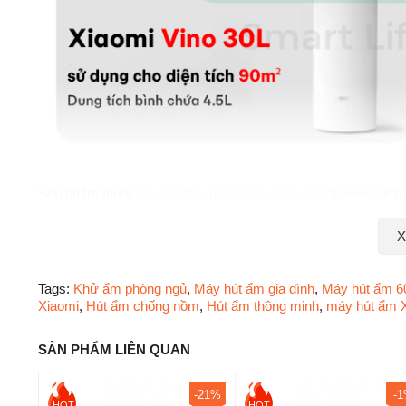
Sản phẩm thuộc
hệ sinh thái nhà thông minh của
Xiaomi
, tíc
giúp người dùng kiểm soát độ ẩm dễ dàng mọi lúc mọi nơi.
X
Khả Năng Hút Ẩm 20L/Ngày – Phù Hợ
Tags:
Khử ẩm phòng ngủ
,
Máy hút ẩm gia đình
,
Máy hút ẩm 
Xiaomi
,
Hút ẩm chống nồm
,
Hút ẩm thông minh
,
máy hút ẩm 
SẢN PHẨM LIÊN QUAN
-21%
-
HOT
HOT