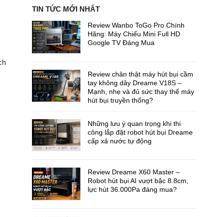
TIN TỨC MỚI NHẤT
Review Wanbo ToGo Pro Chính
Hãng: Máy Chiếu Mini Full HD
Google TV Đáng Mua
ch
Review chân thật máy hút bụi cầm
tay không dây Dreame V18S –
Mạnh, nhẹ và đủ sức thay thế máy
hút bụi truyền thống?
Những lưu ý quan trọng khi thi
công lắp đặt robot hút bụi Dreame
cấp xả nước tự động
Review Dreame X60 Master –
Robot hút bụi AI vượt bậc 8.8cm,
lực hút 36.000Pa đáng mua?