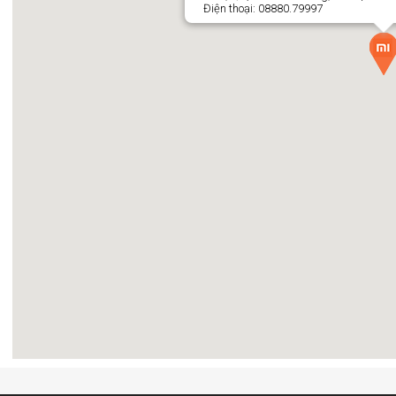
Điện thoại: 08880.79997
 (30°C/80%RH)
, đáp ứng tốt nhu cầu sử dụng trong:
chuyển liên tục, rút ẩm nhanh và duy trì độ ẩm ổn định, hạn chế tái