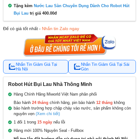
Tặng kèm
Nước Lau Sàn Chuyên Dụng Dành Cho Robot Hút
Bụi Lau
trị giá 400.00đ
Để có giá tốt nhất -
Nhắn tin Zalo ngay
Nhắn Tin Giảm Giá Tại
Nhắn Tin Giảm Giá Tại Sài
Hà Nội
Gòn
Robot Hút Bụi Lau Nhà Thông Minh
Hàng Chính Hãng Miworld Việt Nam phân phối
Bảo hành
24 tháng
chính hãng, pin bảo hành
12 tháng
không
bảo hành trường hợp chập cháy vào nước, sản phẩm không còn
nguyên vẹn
(Xem chi tiết)
1 đổi 1 trong
15 ngày
nếu lỗi
Hàng mới 100% Nguyên Seal - Fullbox
Hỗ trợ lắp đặt hướng dẫn sử dụng tại nhà nội thành Hà Nội,