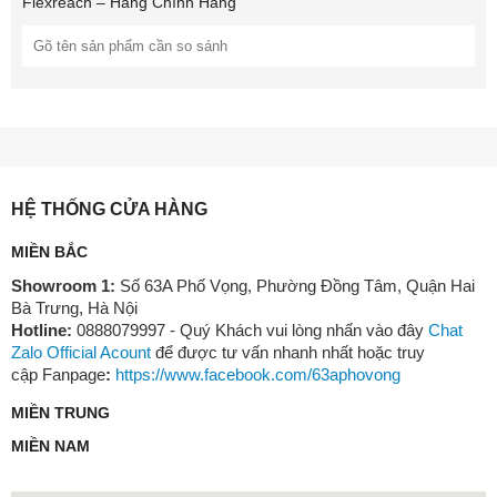
Flexreach – Hàng Chính Hãng
HỆ THỐNG CỬA HÀNG
MIỀN BẮC
Nhờ đó, máy giảm đáng kể cảm giác nặng tay hay mỏi cổ tay khi
sử dụng lâu dài. Đây là ưu điểm đặc biệt phù hợp với người lớn
Showroom 1:
Số 63A Phố Vọng, Phường Đồng Tâm, Quận Hai
tuổi hoặc người thường xuyên phải dọn dẹp diện tích lớn.
Bà Trưng, Hà Nội
Hotline:
0888079997 - Quý Khách vui lòng nhấn vào đây
Chat
Công Nghệ Sấy Khô Khép Kín 95°C –
Zalo Official Acount
để được tư vấn nhanh nhất hoặc truy
Đánh Bay Vi Khuẩn Và Mùi Hôi
cập Fanpage
:
https://www.facebook.com/63aphovong
MIỀN TRUNG
Không chỉ hút bụi và lau sàn hiệu quả,
Dreame
H16 FlexReach
còn được tích hợp
công nghệ sấy khô khép kín 95°C hiện đại
,
MIỀN NAM
giúp cuộn lăn luôn sạch sẽ và khô ráo sau mỗi lần sử dụng.