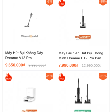
-3%
-38%
kế siêu mỏng chỉ 9,85cm
, cho phép thiết bị dễ dàng tiếp cận
HOT
những khu vực thấp như gầm giường, gầm sofa hay tủ kệ – nơi
bụi bẩn thường tích tụ nhưng khó vệ sinh bằng các thiết bị thông
thường.
Máy Hút Bụi Không Dây
Máy Lau Sàn Hút Bụi Thông
Dreame V12 Pro
Minh Dreame H12 Pro Bản
Nâng Cấp
9.650.000₫
9.990.000₫
7.990.000₫
12.990.000₫
-20%
-31%
HOT
HOT