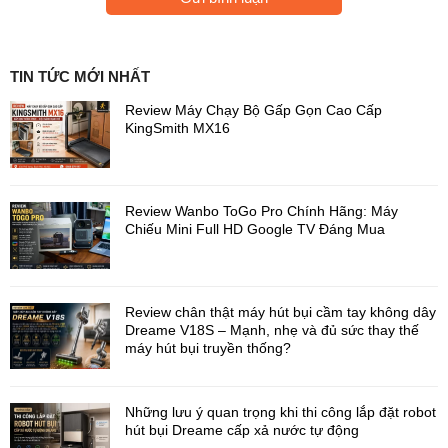
TIN TỨC MỚI NHẤT
Review Máy Chạy Bộ Gấp Gọn Cao Cấp
KingSmith MX16
Review Wanbo ToGo Pro Chính Hãng: Máy
Chiếu Mini Full HD Google TV Đáng Mua
Khả năng hút mạnh giúp quá trình làm sạch diễn ra nhanh hơn,
nhẹ nhàng hơn và mang lại bề mặt sàn sạch sâu rõ rệt sau mỗi
lần sử dụng. Dù là sàn gỗ, sàn gạch hay các khu vực nhiều bụi
bẩn, H16 FlexReach vẫn vận hành hiệu quả và ổn định.
Review chân thật máy hút bụi cầm tay không dây
Hệ Thống Trợ Lực GlideWheel™ Giúp
Dreame V18S – Mạnh, nhẹ và đủ sức thay thế
máy hút bụi truyền thống?
Di Chuyển Nhẹ Nhàng
Một trong những nâng cấp đáng giá trên
Dreame H16
FlexReach
là
hệ thống trợ lực GlideWheel™ thông minh
. Công nghệ này
Những lưu ý quan trọng khi thi công lắp đặt robot
tự động điều chỉnh bánh sau để hỗ trợ lực đẩy và lực kéo, giúp
hút bụi Dreame cấp xả nước tự động