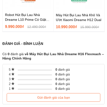
Robot Hút Bụi Lau Nhà
Máy Hút Bụi Lau Nhà Khô Và
Thiết kế mỏng nhẹ giúp máy di chuyển linh hoạt như con thoi
Dreame L10 Prime Có Giặt
Ướt Xiaomi Dreame H12 Dual
trong không gian hẹp mà vẫn đảm bảo hiệu suất hút mạnh mẽ ổn
Giẻ Bản Quốc Tế
định. Đây là bước đột phá giúp Dreame tái định nghĩa trải nghiệm
9.990.000₫
12.490.000₫
10.990.000₫
15.990.000₫
làm sạch gầm thấp trên các dòng máy hút bụi lau sàn cao cấp.
Lực Hút 28.000Pa Cực Mạnh – Làm
ĐÁNH GIÁ - BÌNH LUẬN
Sạch Nhanh Và Hiệu Quả
Có
0
đánh giá
về Máy Hút Bụi Lau Nhà Dreame H16 Flexreach –
Dreame H16 FlexReach được trang bị
lực hút mạnh mẽ lên đến
Hàng Chính Hãng
28.000Pa
, tạo ra hiệu ứng hút xoáy cực mạnh giúp loại bỏ bụi
mịn, tóc rối, lông thú cưng và các mảnh vụn chỉ trong một lần di
chuyển.
5
0
đánh giá
4
0
đánh giá
3
0
đánh giá
2
0
đánh giá
1
0
đánh giá
Gửi đánh giá của bạn