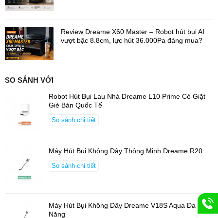
người dùng thao tác nhẹ tay hơn trong suốt quá trình vệ sinh.
Review Dreame X60 Master – Robot hút bụi AI
vượt bậc 8.8cm, lực hút 36.000Pa đáng mua?
SO SÁNH VỚI
Robot Hút Bụi Lau Nhà Dreame L10 Prime Có Giặt
Giẻ Bản Quốc Tế
So sánh chi tiết
Máy Hút Bụi Không Dây Thông Minh Dreame R20
So sánh chi tiết
Máy Hút Bụi Không Dây Dreame V18S Aqua Đa
Năng