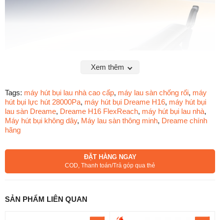
Xem thêm
Tags:
máy hút bụi lau nhà cao cấp
,
máy lau sàn chống rối
,
máy
hút bụi lực hút 28000Pa
,
máy hút bụi Dreame H16
,
máy hút bụi
lau sàn Dreame
,
Dreame H16 FlexReach
,
máy hút bụi lau nhà
,
Máy hút bụi không dây
,
Máy lau sàn thông minh
,
Dreame chính
hãng
ĐẶT HÀNG NGAY
COD, Thanh toán/Trả góp qua thẻ
Dreame H16 FlexReach – Máy Hút Bụi
Lau Sàn Siêu Mỏng Đầu Tiên Của
Dreame
SẢN PHẨM LIÊN QUAN
Điểm nổi bật đầu tiên của Dreame H16 FlexReach chính là
thiết