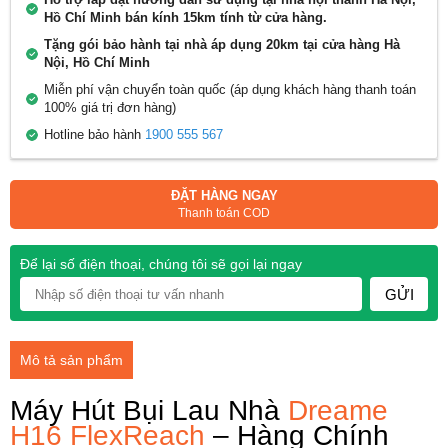
Hồ Chí Minh bán kính 15km tính từ cửa hàng.
Tặng gói bảo hành tại nhà áp dụng 20km tại cửa hàng Hà
Nội, Hồ Chí Minh
Miễn phí vận chuyển toàn quốc (áp dụng khách hàng thanh toán
100% giá trị đơn hàng)
Hotline bảo hành
1900 555 567
ĐẶT HÀNG NGAY
Thanh toán COD
Để lại số điện thoại, chúng tôi sẽ gọi lại ngay
GỬI
Mô tả sản phẩm
Máy Hút Bụi Lau Nhà
Dreame
H16 FlexReach
– Hàng Chính