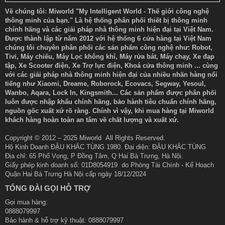
Về chúng tôi: Miworld "My Intelligent World - Thế giới công nghệ
thông minh của bạn." Là hệ thống phân phối thiết bị thông minh
chính hãng và các giải pháp nhà thông minh hiện đại tại Việt Nam.
Được thành lập từ năm 2012 với hệ thống 6 cửa hàng tại Việt Nam
chúng tôi chuyên phân phối các sản phẩm công nghệ như: Robot,
Tivi, Máy chiếu, Máy Lọc không khí, Máy rửa bát, Máy chạy, Xe đạp
tập, Xe Scooter điện, Xe Trợ lực điện, Khoá cửa thông minh ... cùng
với các giải pháp nhà thông minh hiện đại của nhiều nhãn hàng nổi
tiếng như Xiaomi, Dreame, Roborock, Ecovacs, Segway, Yesoul,
Wanbo, Aqara, Lock In, Kingsmith... Các sản phẩm được phân phối
luôn được nhập khẩu chính hãng, bảo hành tiêu chuẩn chính hãng,
nguồn gốc xuất xứ rõ ràng. Chính vì vậy, khi mua hàng tại Miworld
khách hàng hoàn toàn an tâm về chất lượng và xuất xứ.
Copyright © 2012 – 2025 Miworld All Rights Reserved.
Hộ Kinh Doanh ĐẬU KHẮC TÙNG 1980. Đại diện: ĐẬU KHẮC TÙNG
Địa chỉ: 65 Phố Vọng, P Đồng Tâm, Q Hai Bà Trưng, Hà Nội.
Giấy phép kinh doanh số: 01D8054919 do Phòng Tài Chính - Kế Hoạch
Quận Hai Bà Trưng Hà Nội cấp ngày 18/12/2024
TỔNG ĐÀI GỌI HỖ TRỢ
Gọi mua hàng:
0888079997
Bảo hành & hỗ trợ kỹ thuật: 0888079997