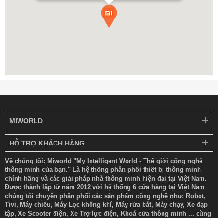
Điều Khiển Thông Minh Qua Ứng Dụng
Xiaomi Home
Khả năng kết nối Wi-Fi cho phép người dùng điều khiển điều hòa
từ bất cứ đâu thông qua điện thoại.
Các tính năng nổi bật:
Bật tắt từ xa
Điều chỉnh nhiệt độ
Thiết lập lịch hoạt động
Theo dõi trạng thái thiết bị
MIWORLD
Cập nhật OTA liên tục
HỖ TRỢ KHÁCH HÀNG
Tùy chỉnh chế độ ngủ
Về chúng tôi: Miworld "My Intelligent World - Thế giới công nghệ
thông minh của bạn." Là hệ thống phân phối thiết bị thông minh
chính hãng và các giải pháp nhà thông minh hiện đại tại Việt Nam.
Được thành lập từ năm 2012 với hệ thống 6 cửa hàng tại Việt Nam
chúng tôi chuyên phân phối các sản phẩm công nghệ như: Robot,
Tivi, Máy chiếu, Máy Lọc không khí, Máy rửa bát, Máy chạy, Xe đạp
tập, Xe Scooter điện, Xe Trợ lực điện, Khoá cửa thông minh ... cùng