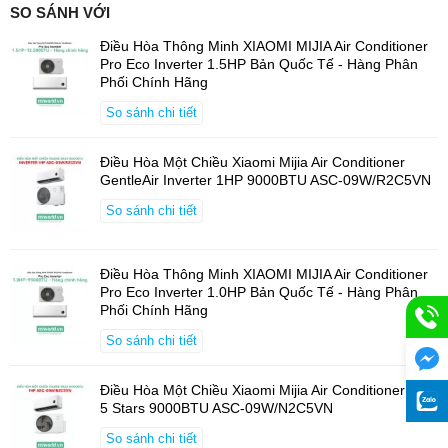
SO SÁNH VỚI
Điều Hòa Thông Minh XIAOMI MIJIA Air Conditioner
Pro Eco Inverter 1.5HP Bản Quốc Tế - Hàng Phân
Phối Chính Hãng
So sánh chi tiết
Điều Hòa Một Chiều Xiaomi Mijia Air Conditioner
GentleAir Inverter 1HP 9000BTU ASC-09W/R2C5VN
So sánh chi tiết
Điều Hòa Thông Minh XIAOMI MIJIA Air Conditioner
Pro Eco Inverter 1.0HP Bản Quốc Tế - Hàng Phân
Phối Chính Hãng
So sánh chi tiết
Điều Hòa Một Chiều Xiaomi Mijia Air Conditioner Eco
Hiệu Suất Năng Lượng 5 Sao
5 Stars 9000BTU ASC-09W/N2C5VN
Điều hòa Xiaomi Mijia Eco 5-Star đạt chuẩn hiệu suất năng lượng
So sánh chi tiết