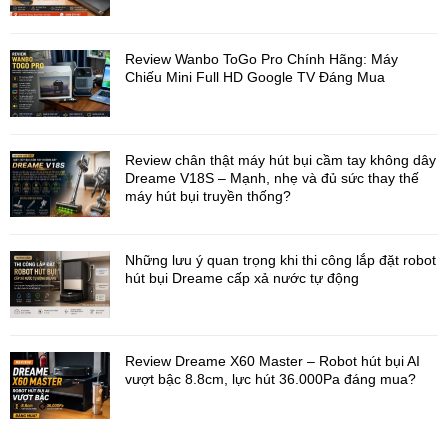
Kiệm Điện Hiệu Quả
Máy được trang bị hệ thống biến tần DC toàn phần giúp kiểm
Review Wanbo ToGo Pro Chính Hãng: Máy
soát công suất chính xác, duy trì nhiệt độ ổn định và giảm tiêu
Chiếu Mini Full HD Google TV Đáng Mua
hao điện năng.
Lợi ích của công nghệ Inverter:
Tiết kiệm điện vượt trội
Review chân thật máy hút bụi cầm tay không dây
Dreame V18S – Mạnh, nhẹ và đủ sức thay thế
Hoạt động ổn định
máy hút bụi truyền thống?
Giảm tiếng ồn
Tăng tuổi thọ máy nén
Những lưu ý quan trọng khi thi công lắp đặt robot
hút bụi Dreame cấp xả nước tự động
Duy trì nhiệt độ dễ chịu liên tục
Review Dreame X60 Master – Robot hút bụi AI
vượt bậc 8.8cm, lực hút 36.000Pa đáng mua?