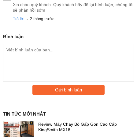
Xin chào quý khách. Quý khách hãy để lại bình luận, chúng tôi
sẽ phản hồi sớm
.
Trả lời
2 tháng trước
Bình luận
Nhờ quạt thổi chéo đường kính lớn 108mm kết hợp chế độ
Turbo, máy có thể giảm nhiệt độ luồng gió xuống dưới 22°C chỉ
sau khoảng 30 giây hoạt động.
Ưu điểm nổi bật:
Gửi bình luận
Làm lạnh gần như tức thì
Giảm cảm giác oi bức nhanh chóng
Luồng gió mạnh mẽ 700m³/h
TIN TỨC MỚI NHẤT
Tăng hiệu quả làm mát toàn bộ căn phòng
Review Máy Chạy Bộ Gấp Gọn Cao Cấp
KingSmith MX16
Công Nghệ Inverter DC Toàn Phần Tiết