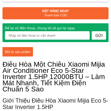
ĐẶT HÀNG NGAY
Thanh toán COD
Để lại số điện thoại, chúng tôi sẽ gọi lại ngay
GỬI
Mô tả sản phẩm
Điều Hòa Một Chiều Xiaomi Mijia
Air Conditioner Eco 5-Star
Inverter 1.5HP 12000BTU – Làm
Mát Nhanh, Tiết Kiệm Điện
Chuẩn 5 Sao
Giới Thiệu Điều Hòa Xiaomi Mijia Eco 5-
Star Inverter 1.5HP