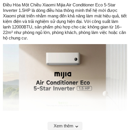
Điều Hòa Một Chiều Xiaomi Mijia Air Conditioner Eco 5-Star
Inverter 1.5HP là dòng điều hòa thông minh thế hệ mới được
Xiaomi phát triển nhằm mang đến khả năng làm mát hiệu quả, tiết
kiệm điện và trải nghiệm sử dụng hiện đại. Với công suất làm
lạnh 12000BTU, sản phẩm phù hợp cho các không gian từ 16–
22m² như phòng ngủ lớn, phòng khách, phòng làm việc hoặc căn
hộ chung cư.
Sở hữu công nghệ Inverter tiên tiến, chế độ tiết kiệm điện AI Mijia,
khả năng làm lạnh siêu tốc trong 30 giây cùng khả năng điều
Xem thêm
khiển từ xa qua ứng dụng Xiaomi Home, đây là lựa chọn lý tưởng