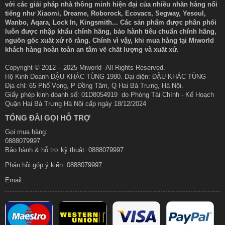
với các giải pháp nhà thông minh hiện đại của nhiều nhãn hàng nổi
tiếng như Xiaomi, Dreame, Roborock, Ecovacs, Segway, Yesoul,
Wanbo, Aqara, Lock In, Kingsmith... Các sản phẩm được phân phối
luôn được nhập khẩu chính hãng, bảo hành tiêu chuẩn chính hãng,
nguồn gốc xuất xứ rõ ràng. Chính vì vậy, khi mua hàng tại Miworld
khách hàng hoàn toàn an tâm về chất lượng và xuất xứ.
Copyright © 2012 – 2025 Miworld All Rights Reserved.
Hộ Kinh Doanh ĐẬU KHẮC TÙNG 1980. Đại diện: ĐẬU KHẮC TÙNG
Địa chỉ: 65 Phố Vọng, P Đồng Tâm, Q Hai Bà Trưng, Hà Nội.
Giấy phép kinh doanh số: 01D8054919 do Phòng Tài Chính - Kế Hoạch
Điều Khiển Bằng Giọng Nói Tiện Lợi
Quận Hai Bà Trưng Hà Nội cấp ngày 18/12/2024
Điều hòa tương thích với Google Assistant giúp người dùng dễ
TỔNG ĐÀI GỌI HỖ TRỢ
dàng điều khiển bằng giọng nói.
Gọi mua hàng:
0888079997
Bảo hành & hỗ trợ kỹ thuật: 0888079997
Phản hồi góp ý kiến:
0888079997
Email: