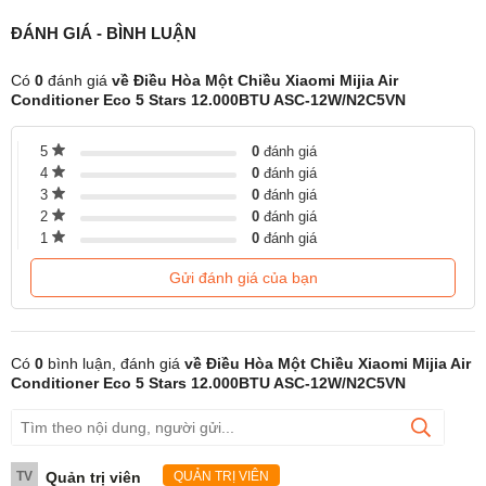
ĐÁNH GIÁ - BÌNH LUẬN
Có
0
đánh giá
về Điều Hòa Một Chiều Xiaomi Mijia Air
Conditioner Eco 5 Stars 12.000BTU ASC-12W/N2C5VN
5
0
đánh giá
4
0
đánh giá
3
0
đánh giá
2
0
đánh giá
1
0
đánh giá
Gửi đánh giá của bạn
Có
0
bình luận, đánh giá
về Điều Hòa Một Chiều Xiaomi Mijia Air
Làm Mát Nhanh Chỉ Trong 30 Giây
Conditioner Eco 5 Stars 12.000BTU ASC-12W/N2C5VN
Điểm nổi bật của Xiaomi Mijia Eco 5-Star Inverter 1.5HP chính là
khả năng làm lạnh cực nhanh.
TV
Quản trị viên
QUẢN TRỊ VIÊN