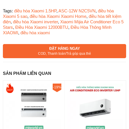
cho gia đình hiện đại.
Tags:
điều hòa Xiaomi 1.5HP
,
ASC-12W N2C5VN
,
điều hòa
Thiết Kế Tối Giản, Hiện Đại Và Sang
Xiaomi 5 sao
,
điều hòa Xiaomi Xiaomi Home
,
điều hòa tiết kiệm
điện
,
điều hòa Xiaomi inverter
,
Xiaomi Mijia Air Conditioner Eco 5
Trọng
Stars
,
Điều Hòa Xiaomi 12000BTU
,
Điều Hòa Thông Minh
XIAOMI
,
điều hòa xiaomi
Điều hòa Xiaomi Mijia Eco 5-Star Inverter 1.5HP mang phong
cách thiết kế tối giản đặc trưng của Xiaomi với tông màu trắng
thanh lịch, dễ dàng kết hợp với mọi không gian nội thất.
ĐẶT HÀNG NGAY
COD, Thanh toán/Trả góp qua thẻ
SẢN PHẨM LIÊN QUAN
-19%
HOT