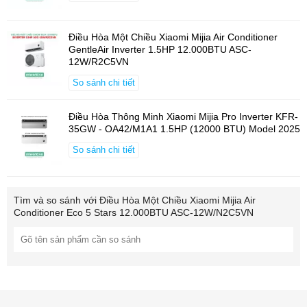
5 sao với chỉ số CSPF lên đến 5.48.
Nhờ khả năng tối ưu điện năng vượt trội, người dùng có thể yên
Điều Hòa Một Chiều Xiaomi Mijia Air Conditioner
tâm sử dụng thường xuyên mà không lo chi phí điện tăng cao.
GentleAir Inverter 1.5HP 12.000BTU ASC-
12W/R2C5VN
AI Energy Saving – Tiết Kiệm Điện
Thông Minh
So sánh chi tiết
Chế độ Mijia AI Energy Saving ứng dụng trí tuệ nhân tạo trên nền
Điều Hòa Thông Minh Xiaomi Mijia Pro Inverter KFR-
tảng đám mây giúp tự động điều chỉnh công suất hoạt động phù
35GW - OA42/M1A1 1.5HP (12000 BTU) Model 2025
hợp với điều kiện môi trường.
So sánh chi tiết
Lợi ích mang lại:
Tiết kiệm điện lên tới 20,3%
Tối ưu hiệu suất làm mát
Tìm và so sánh với
Điều Hòa Một Chiều Xiaomi Mijia Air
Conditioner Eco 5 Stars 12.000BTU ASC-12W/N2C5VN
Duy trì sự thoải mái liên tục
Giảm chi phí vận hành dài hạn
Theo Dõi Điện Năng Tiêu Thụ Theo
Thời Gian Thực