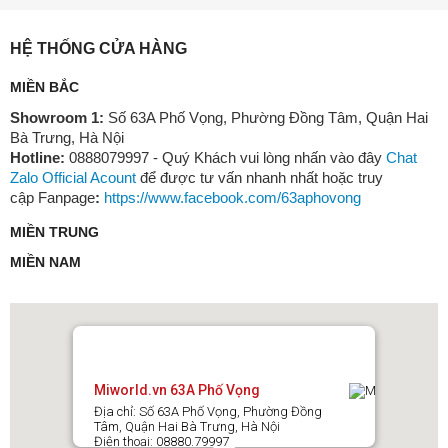
HỆ THỐNG CỬA HÀNG
MIỀN BẮC
Showroom 1:
Số 63A Phố Vọng, Phường Đồng Tâm, Quận Hai
Bà Trưng, Hà Nội
Hotline:
0888079997 - Quý Khách vui lòng nhấn vào đây
Chat
Zalo Official Acount
để được tư vấn nhanh nhất hoặc truy
cập Fanpage
:
https://www.facebook.com/63aphovong
MIỀN TRUNG
Thông qua ứng dụng Xiaomi Home, người dùng có thể:
MIỀN NAM
Theo dõi điện năng tiêu thụ
Xem lịch sử sử dụng
Nhận đề xuất tiết kiệm điện
Quản lý thiết bị từ xa
Miworld.vn 63A Phố Vọng
Điều này giúp việc kiểm soát chi phí điện năng trở nên đơn giản
Địa chỉ: Số 63A Phố Vọng, Phường Đồng
và hiệu quả hơn.
Tâm, Quận Hai Bà Trưng, Hà Nội
Điện thoại: 08880.79997