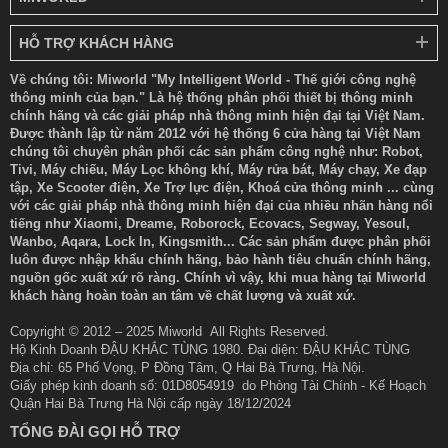
HỖ TRỢ KHÁCH HÀNG
Về chúng tôi: Miworld "My Intelligent World - Thế giới công nghệ
thông minh của bạn." Là hệ thống phân phối thiết bị thông minh
chính hãng và các giải pháp nhà thông minh hiện đại tại Việt Nam.
Được thành lập từ năm 2012 với hệ thống 6 cửa hàng tại Việt Nam
chúng tôi chuyên phân phối các sản phẩm công nghệ như: Robot,
Tivi, Máy chiếu, Máy Lọc không khí, Máy rửa bát, Máy chạy, Xe đạp
tập, Xe Scooter điện, Xe Trợ lực điện, Khoá cửa thông minh ... cùng
với các giải pháp nhà thông minh hiện đại của nhiều nhãn hàng nổi
tiếng như Xiaomi, Dreame, Roborock, Ecovacs, Segway, Yesoul,
Wanbo, Aqara, Lock In, Kingsmith... Các sản phẩm được phân phối
luôn được nhập khẩu chính hãng, bảo hành tiêu chuẩn chính hãng,
nguồn gốc xuất xứ rõ ràng. Chính vì vậy, khi mua hàng tại Miworld
khách hàng hoàn toàn an tâm về chất lượng và xuất xứ.
Copyright © 2012 – 2025 Miworld All Rights Reserved.
Hộ Kinh Doanh ĐẬU KHẮC TÙNG 1980. Đại diện: ĐẬU KHẮC TÙNG
Địa chỉ: 65 Phố Vọng, P Đồng Tâm, Q Hai Bà Trưng, Hà Nội.
Giấy phép kinh doanh số: 01D8054919 do Phòng Tài Chính - Kế Hoạch
Quận Hai Bà Trưng Hà Nội cấp ngày 18/12/2024
TỔNG ĐÀI GỌI HỖ TRỢ