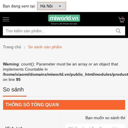
Bạn đang xem tại:
0
Trang chủ
So sánh sản phẩm
Warning
: count(): Parameter must be an array or an object that
implements Countable in
/home/xiaomi/domains/miworld.vn/public_html/modules/product
on line
95
So sánh
THÔNG SỐ TỔNG QUAN
Bạn muốn so sánh thê